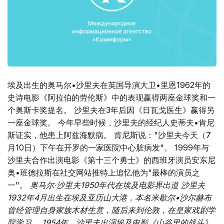
埃及出生的奥马尔•沙里夫在英国导演大卫•里恩1962年的
史诗电影《阿拉伯的劳伦斯》中的表现赢得两座金球奖和一
个奥斯卡奖提名。 沙里夫在3年后因《日瓦戈医生》赢得另
一座金球奖。 今年早些时候，沙里夫的经纪人史蒂夫•肯尼
斯证实，他患上阿兹海默病。 肯尼斯说："沙里夫今天（7
月10日）下午在开罗的一家医院中心脏病发"。 1999年与
沙里夫合作出演电影《第十三个勇士》的西班牙演员安东尼
奥•班德拉斯在社交网站推特上追忆他为"最棒的演员之
一"。
奥马尔·沙里夫1950年代在埃及电影界出道 沙里夫
1932年4月出生在埃及亚历山大港，本名米歇尔•沙尔赫布
曾经管理自身家族木材生意，随后来到伦敦，在皇家戏剧学
院学习。 1954年，沙里夫出演埃及电影《山谷里的战斗》