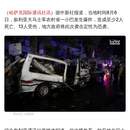
（
哈萨克国际通讯社讯
）据中新社报道，当地时间8月6
日，叙利亚大马士革农村省一小巴发生爆炸，造成至少2人
死亡、13人受伤，地方政府将此次袭击定性为恐袭。
Фото: SANA