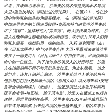
出道，在该国迅速窜红。 沙里夫的成名作是英国著名导演
大卫•里恩执导的《阿拉伯的劳伦斯》。 在该片中，他在沙
漠中骑骆驼的镜头称为银幕经典。 在《阿拉伯的劳伦斯》
中饰演男主角的英国演员彼得•奥图尔特当时觉得沙里夫的
名字"荒谬"，坚持称他为"弗雷德"。两人很快成为好友。 沙
里夫在晚年因这部电影的成功而困惑，表示该片只有人们骑
骆驼从银幕一端都到另一端的镜头。
朱莉·克利斯蒂（左）
在《日瓦戈医生》中与沙里夫合作 大卫•里恩后来邀请沙里
夫在下一部史诗片《日瓦戈医生》中担任主演，出演俄国革
命中的一位医生。 为了掩饰自己埃及人的外部特征，沙里
夫在拍摄期间不得不每天把头发拉直、为皮肤脱毛。 他之
后坦言，该片让他差点崩溃。 沙里夫其他引人关注的角色
包括与芭芭拉•史翠珊合演的《滑稽女郎》以及与朱莉•安德
鲁斯合演的间谍片《激情》。 他还扮演过成吉思汗和阿根
廷革命者切•格瓦拉。 除了演电影，沙里夫在赌桌上也颇有
建树，是世界级桥牌高手。
沙里夫在2003年获得威尼斯电
影节终身成就奖 后来他出演的角色越来越少，有的在事后
被他称为"垃圾"。 沙里夫从1990年代末开始拒绝出演电