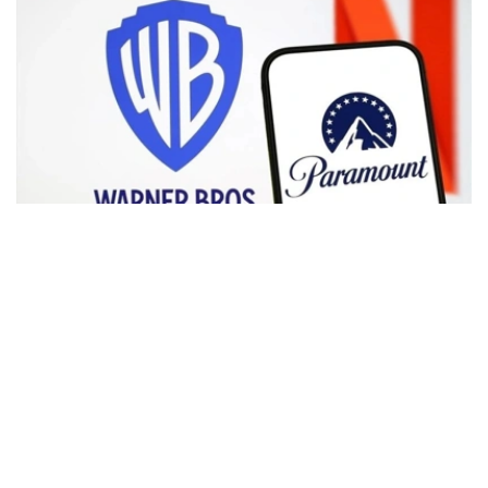
Фото: Аnadolu
根据路透社报道，英国政府表示，在派拉蒙强化了对节目编
排和新闻供给的保证后，政府将不对该交易进行干预。
此前，尽管该交易已获美国和中国等多地监管机构的批准，
但英国政府曾在6月份表示，倾向于对该交易进行干预，并
可能对其发起公共利益调查。
政府指出，派拉蒙天舞首席执行官埃里森（David Ellison）
所提供的保证，已解决英国文化、媒体和体育大臣南迪