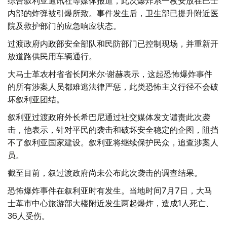
综合叙利亚通讯社等媒体报道，此次爆炸系一枚安放在巴士
内部的炸弹被引爆所致。事件发生后，卫生部已提升附近医
院及救护部门的应急响应状态。
过渡政府内政部安全部队和民防部门已控制现场，并重新开
放道路供民用车辆通行。
大马士革农村省省长阿米尔·谢赫表示，这起恐怖爆炸事件
的所有涉案人员都难逃法律严惩，此类恐怖主义行径不会破
坏叙利亚团结。
叙利亚过渡政府外长希巴尼通过社交媒体发文谴责此次袭
击，他表示，针对平民的袭击和破坏安全稳定的企图，阻挡
不了叙利亚国家建设。叙利亚将继续保护民众，追查涉案人
员。
截至目前，叙过渡政府尚未公布此次袭击的调查结果。
恐怖爆炸事件在叙利亚时有发生。当地时间7月7日，大马
士革市中心旅游部大楼附近发生两起爆炸，造成1人死亡、
36人受伤。