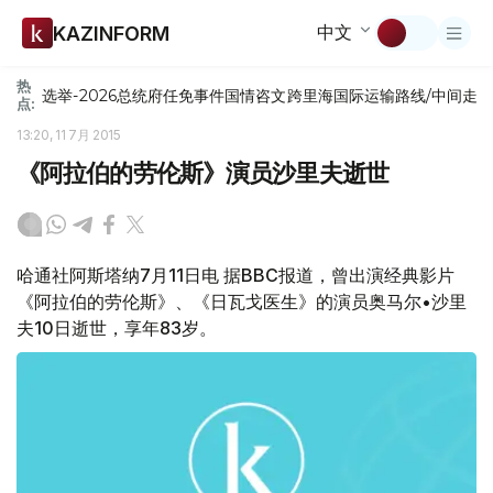
中文
KAZINFORM
热
选举-2026
总统府
任免
事件
国情咨文
跨里海国际运输路线/中间走
点:
13:20, 11 7月 2015
《阿拉伯的劳伦斯》演员沙里夫逝世
哈通社阿斯塔纳7月11日电 据BBC报道，曾出演经典影片
《阿拉伯的劳伦斯》、《日瓦戈医生》的演员奥马尔•沙里
夫10日逝世，享年83岁。