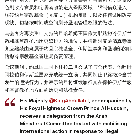
色列政府官员和定居者频繁进入圣殿区域、限制信众进入、
妨碍约旦宗教基金（瓦克夫）机构履职，以及任何试图改变
现状、包括按时间或空间划分圣地管理权限的做法。
与会各方再次重申支持约旦哈希姆王国作为耶路撒冷伊斯兰
教和基督教圣地历史监护方的地位，并强调阿克萨清真寺事
务应继续由隶属于约旦宗教基金、伊斯兰事务和圣地部的耶
路撒冷宗教基金管理局负责管理。
会议期间，约旦国王阿卜杜拉二世会见了与会代表。他呼吁
阿拉伯和伊斯兰国家形成统一立场，共同制止耶路撒冷当前
发生的违法行为，并表示约旦将继续履行其在保护伊斯兰教
和基督教圣地方面的历史和法律责任。
His Majesty
@KingAbdullahII
, accompanied by
His Royal Highness Crown Prince Al Hussein,
receives a delegation from the Arab
Ministerial Committee tasked with mobilising
international action in response to illegal