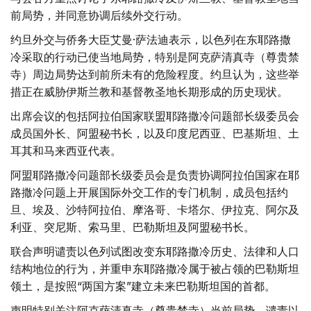
前局势，并同意协调后续外交行动。
约旦外交与侨务大臣艾曼·萨法迪表示，以色列在东耶路撒
冷采取的行动已使当地局势，特别是阿克萨清真寺（尊贵禁
寺）周边局势达到前所未有的危险程度。约旦认为，这些举
措正在威胁伊斯兰教和基督教圣地长期形成的历史现状。
出席会议的包括阿拉伯国家联盟耶路撒冷问题部长级委员会
成员国外长、阿盟秘书长，以及印度尼西亚、巴基斯坦、土
耳其和马来西亚代表。
阿盟耶路撒冷问题部长级委员会是负责协调阿拉伯国家在耶
路撒冷问题上开展国际外交工作的专门机制，成员包括约
旦、埃及、沙特阿拉伯、摩洛哥、卡塔尔、伊拉克、阿尔及
利亚、突尼斯、索马里、巴勒斯坦及阿盟秘书长。
联合声明谴责以色列试图改变东耶路撒冷历史、法律和人口
结构地位的行为，并重申东耶路撒冷属于被占领的巴勒斯坦
领土，是按照“两国方案”建立未来巴勒斯坦国的首都。
声明特别关注阿克萨清真寺（尊贵禁寺）当前局势，谴责以