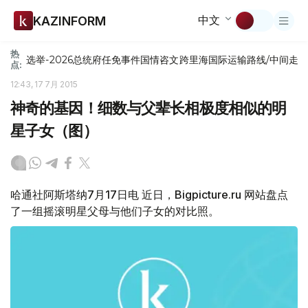
中文
KAZINFORM
热
选举-2026
总统府
任免
事件
国情咨文
跨里海国际运输路线/中间走
点:
12:43, 17 7月 2015
神奇的基因！细数与父辈长相极度相似的明
星子女（图）
哈通社阿斯塔纳7月17日电 近日，Bigpicture.ru 网站盘点
了一组摇滚明星父母与他们子女的对比照。