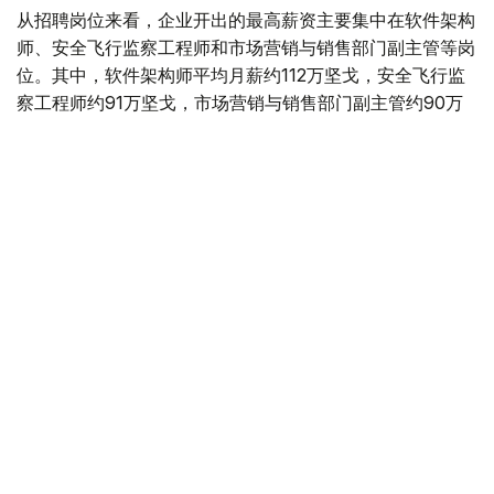
从招聘岗位来看，企业开出的最高薪资主要集中在软件架构
师、安全飞行监察工程师和市场营销与销售部门副主管等岗
位。其中，软件架构师平均月薪约112万坚戈，安全飞行监
察工程师约91万坚戈，市场营销与销售部门副主管约90万
坚戈。
与6月相比，7月平台招聘岗位数量下降3.8%，求职简历数
量则增长11.5%。劳动和社会保障部表示，这一变化符合夏
季就业市场特点，主要受高校毕业生集中进入就业市场及季
节性求职增加等因素影响。
从行业需求来看，教育领域招聘需求依然最旺，共发布2.34
万个岗位；其次为其他服务业（1.6万个）、卫生和社会服
务业（1.03万个）、农业（8200个）、制造业（6800个）
和建筑业（5700个）。
按地区统计，7月发布招聘岗位最多的地区依次为阿斯塔纳
（8800个）、突厥斯坦州（7600个）、巴甫洛达尔州
（7100个）、阿拉木图市（7000个）和阿克莫拉州
（6900个）。