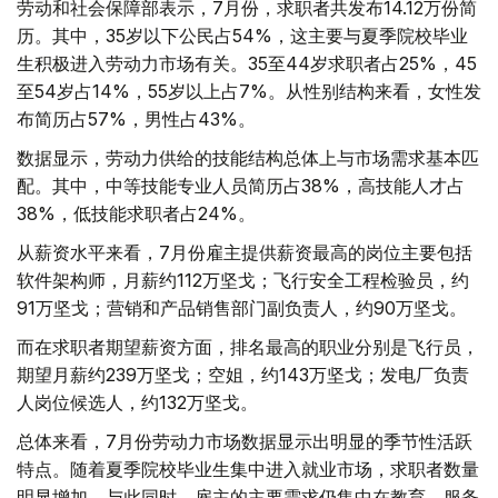
劳动和社会保障部表示，7月份，求职者共发布14.12万份简
历。其中，35岁以下公民占54%，这主要与夏季院校毕业
生积极进入劳动力市场有关。35至44岁求职者占25%，45
至54岁占14%，55岁以上占7%。从性别结构来看，女性发
布简历占57%，男性占43%。
数据显示，劳动力供给的技能结构总体上与市场需求基本匹
配。其中，中等技能专业人员简历占38%，高技能人才占
38%，低技能求职者占24%。
从薪资水平来看，7月份雇主提供薪资最高的岗位主要包括
软件架构师，月薪约112万坚戈；飞行安全工程检验员，约
91万坚戈；营销和产品销售部门副负责人，约90万坚戈。
而在求职者期望薪资方面，排名最高的职业分别是飞行员，
期望月薪约239万坚戈；空姐，约143万坚戈；发电厂负责
人岗位候选人，约132万坚戈。
总体来看，7月份劳动力市场数据显示出明显的季节性活跃
特点。随着夏季院校毕业生集中进入就业市场，求职者数量
明显增加。与此同时，雇主的主要需求仍集中在教育、服务