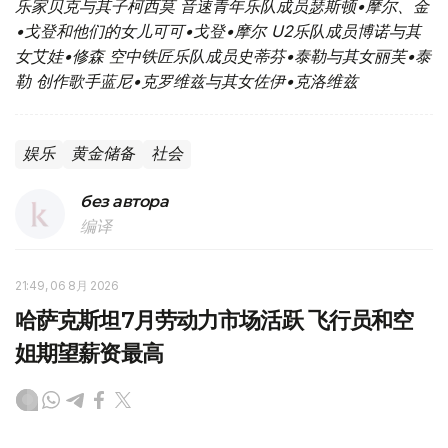
乐家贝克与其子柯西莫
音速青年乐队成员瑟斯顿•摩尔、金
•戈登和他们的女儿可可•戈登•摩尔
U2乐队成员博诺与其
女艾娃•修森
空中铁匠乐队成员史蒂芬•泰勒与其女丽芙•泰
勒
创作歌手蓝尼•克罗维兹与其女佐伊•克洛维兹
娱乐
黄金储备
社会
без автора
编译
21:49, 06 8月 2026
哈萨克斯坦7月劳动力市场活跃 飞行员和空
姐期望薪资最高