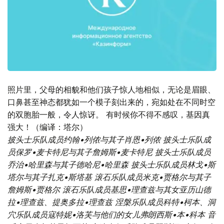
照片里，父母的相貌和他们孩子惊人地相似，无论是眉眼、
口鼻甚至神态都犹如一个模子刻出来的，宛如处在不同时空
的双胞胎一般，令人惊讶。 有时候你不得不感叹，基因真
强大！（编译：塔尔）
披头士乐队成员约翰•列侬与其子肖恩•列侬
披头士乐队成
员保罗•麦卡特尼与其子詹姆斯•麦卡特尼
披头士乐队成员
乔治•哈里森与其子德哈尼•哈里森
披头士乐队成员林戈•斯
塔尔与其子扎克•斯塔基
滚石乐队成员米克•贾格尔与其子
詹姆斯•贾格尔
滚石乐队成员基思•理查兹与其女亚历山德
拉•理查兹、提奥多拉•理查兹
涅槃乐队成员科特•柯本、洞
穴乐队成员寇特妮•洛芙与他们的女儿弗朗西斯•本•科本
音