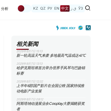
KZ
QZ
РУ
EN
中文
ق ز
ЎЗ
分析
相关新闻
2026年8月7日 15:13
新一轮高温天气来袭 多地最高气温或达41℃
2026年8月7日 13:13
哈萨克斯坦将首次举办世界手风琴与巴扬锦
标赛
2026年8月7日 12:32
上半年6部国产影片在全国公映 国家持续推
动电影产业发展
2026年8月7日 09:12
阿斯塔纳动漫展业余Cosplay大赛揭晓获奖
者