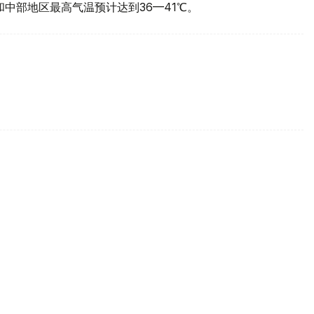
部和中部地区最高气温预计达到36—41℃。
风琴与巴扬锦标赛
国家学术音乐会机构“哈萨克音乐会”