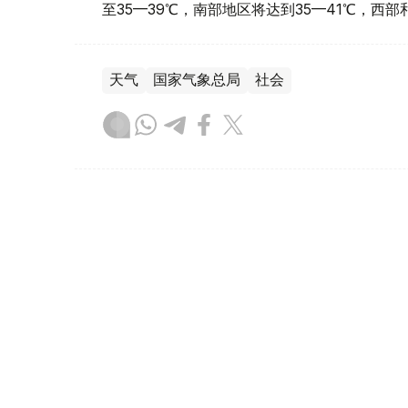
至35—39℃，南部地区将达到35—41℃，西
天气
国家气象总局
社会
达娜 努尔巴克提
编译
13:13, 07 8月 2026
哈萨克斯坦将首次举办世界手
（哈萨克国际通讯社讯）
据罗扎·巴格兰诺娃