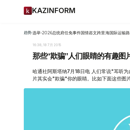
KAZINFORM
选举-2026
总统府
任免
事件
国情咨文
跨里海国际运输路
趋势:
16:38, 18 7月 2015
那些“欺骗”人们眼睛的有趣图
哈通社阿斯塔纳7月18日电 人们常说"耳听
片其实会"欺骗"你的眼睛。比如下面这些图