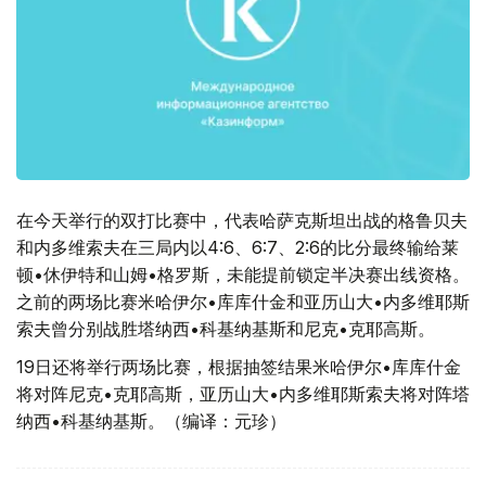
在今天举行的双打比赛中，代表哈萨克斯坦出战的格鲁贝夫
和内多维索夫在三局内以4:6、6:7、2:6的比分最终输给莱
顿•休伊特和山姆•格罗斯，未能提前锁定半决赛出线资格。
之前的两场比赛米哈伊尔•库库什金和亚历山大•内多维耶斯
索夫曾分别战胜塔纳西•科基纳基斯和尼克•克耶高斯。
19日还将举行两场比赛，根据抽签结果米哈伊尔•库库什金
将对阵尼克•克耶高斯，亚历山大•内多维耶斯索夫将对阵塔
纳西•科基纳基斯。（编译：元珍）