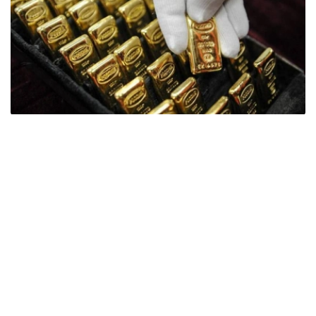
Фото: ӨзА
季度报告显示，哈萨克斯坦国家银行黄金储备增加了15吨。
波兰是2026年第二季度最大的黄金买家。该国在2026年第
二季度增加了51吨黄金储备。
中国购买了33吨黄金，乌兹别克斯坦购买了16吨，哈萨克
斯坦购买了15吨。约旦和捷克共和国的中央银行也分别增加
了6吨黄金储备。
全球各国央行在第二季度共购买了约289吨黄金，比2025年
同期增长了62%。去年同期，黄金购买量约为178吨。