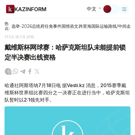
中文
KAZINFORM
热
选举-2026
总统府
任免
事件
国情咨文
跨里海国际运输路线/中间走
点:
17:23, 18 7月 2015
戴维斯杯网球赛：哈萨克斯坦队未能提前锁
定半决赛出线资格
哈通社阿斯塔纳7月18日电 据Vesti.kz 消息，2015赛季戴
维斯杯世界组比赛四分之一决赛正在进行当中，哈萨克斯坦
队暂时以2:1领先对手。