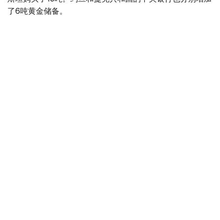
了6吨黄金储备。
全球各国央行在第二季度共购买了约289吨黄金，比2025年
同期增长了62%。去年同期，黄金购买量约为178吨。
世界黄金协会称，黄金需求的增长受到地缘政治不确定性、
本季度贵金属价格下跌，以及各国寻求国际储备多元化等因
素的影响。
根据该协会进行的一项调查，89%的央行行长预计未来一
年全球黄金储备量将会增加。45%的受访者表示，他们的
国家计划增加黄金储备。
黄金储备
哈萨克斯坦
经济
央行
金融
木合塔尔 哈力木拉
编译