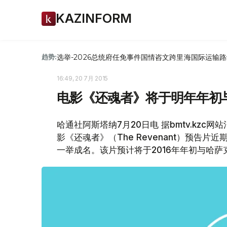
KAZINFORM
选举-2026
总统府
任免
事件
国情咨文
跨里海国际运输路
趋势:
16:49, 20 7月 2015
电影《还魂者》将于明年年初
哈通社阿斯塔纳7月20日电 据bmtv.kz
影《还魂者》（The Revenant）预告
一举成名。该片预计将于2016年年初与哈萨