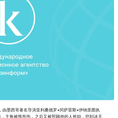
，由墨西哥著名导演亚利桑德罗•冈萨雷斯•伊纳里图执
故事，主角被熊所伤，之后又被照顾他的人抢劫，扔到冰天