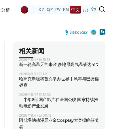
KZ
QZ
РУ
EN
中文
ق ز
ЎЗ
分析
相关新闻
2026年8月7日 15:13
新一轮高温天气来袭 多地最高气温或达41℃
2026年8月7日 13:13
哈萨克斯坦将首次举办世界手风琴与巴扬锦
标赛
2026年8月7日 12:32
上半年6部国产影片在全国公映 国家持续推
动电影产业发展
2026年8月7日 09:12
阿斯塔纳动漫展业余Cosplay大赛揭晓获奖
者