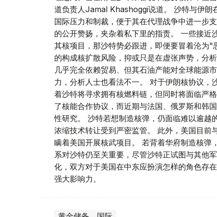
道负责人Jamal Khashoggi说道。 沙
国际压力和制裁，便于其在代理战争中进一步支
的公开赞扬，夹杂着私下里的指责。 一些接近
其核项目，那沙特势必跟进，即便要冒着沦为"
的构成核扩散风险，抑或只是在虚张声势，分析
几乎完全依赖贸易、但其石油产能对全球能源市
力，分析人士也看法不一。 对于伊朗核协议，
着沙特将寻求拥有核燃料链，但同时将面临严格
了核能合作协议，而近期与法国、俄罗斯和韩国
性研究。 沙特若想制造核弹，仍面临难以逾越
浓缩技术转让受到严密监管。 此外，美国目前
瞒着美国开展核武项目。 若背着华府制造核弹
系对沙特仍至关重要，尽管沙特正试图与其他军
化，双方对于美国在中东应扮演怎样的角色存在
强大影响力。
黄金储备
国际