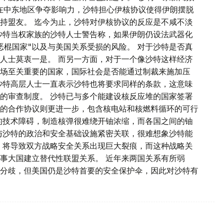
特与伊朗在中东地区争夺影响力，沙特担心伊核协议使得伊朗摆脱
持盟友。 迄今为止，沙特对伊核协议的反应是不咸不淡
沙特当权家族的沙特人士警告称，如果伊朗仍设法武器化
恶棍国家"以及与美国关系受损的风险。 对于沙特是否真
人士莫衷一是。 而另一方面，对于一个像沙特这样经济
场至关重要的国家，国际社会是否能通过制裁来施加压
沙特高层人士一直表示沙特也将要求同样的条款，这意味
的审查制度。 沙特已与多个能建设核反应堆的国家签署
的合作协议则更进一步，包含核电站和核燃料循环的可行
的技术障碍，制造核弹很难绕开铀浓缩，而各国之间的铀
与沙特的政治和安全基础设施紧密关联，很难想象沙特能
，将导致双方战略安全关系出现巨大裂痕，而这种战略关
事大国建立替代性联盟关系。 近年来两国关系有所弱
分歧，但美国仍是沙特首要的安全保护伞，因此对沙特有