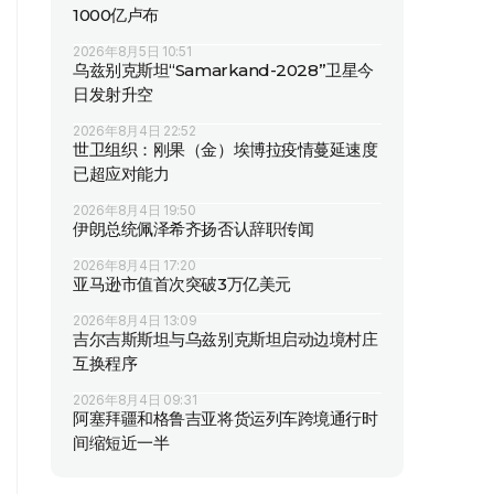
1000亿卢布
2026年8月5日 10:51
乌兹别克斯坦“Samarkand-2028”卫星今
日发射升空
2026年8月4日 22:52
世卫组织：刚果（金）埃博拉疫情蔓延速度
已超应对能力
2026年8月4日 19:50
伊朗总统佩泽希齐扬否认辞职传闻
2026年8月4日 17:20
亚马逊市值首次突破3万亿美元
2026年8月4日 13:09
吉尔吉斯斯坦与乌兹别克斯坦启动边境村庄
互换程序
2026年8月4日 09:31
阿塞拜疆和格鲁吉亚将货运列车跨境通行时
间缩短近一半