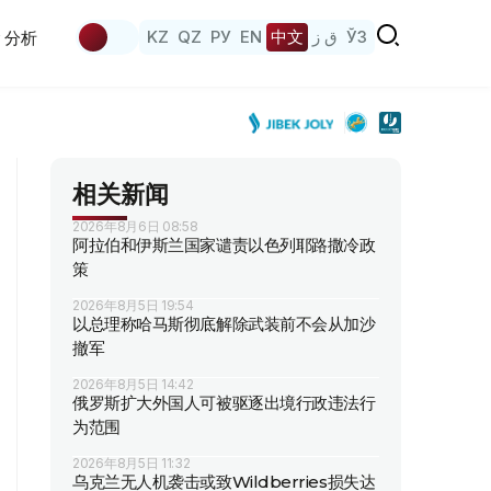
KZ
QZ
РУ
EN
中文
ق ز
ЎЗ
分析
相关新闻
2026年8月6日 08:58
阿拉伯和伊斯兰国家谴责以色列耶路撒冷政
策
2026年8月5日 19:54
以总理称哈马斯彻底解除武装前不会从加沙
撤军
2026年8月5日 14:42
俄罗斯扩大外国人可被驱逐出境行政违法行
为范围
2026年8月5日 11:32
乌克兰无人机袭击或致Wildberries损失达