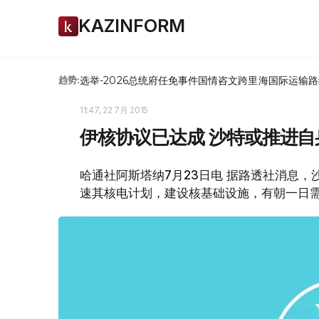
KAZINFORM
选举-2026
总统府
任免
事件
国情咨文
跨里海国际运输路
趋势:
11:47, 22 7月 2015
伊核协议已达成 沙特或推进自
哈通社阿斯塔纳7月23日电 据路透社消息，
速其核电计划，建设核基础设施，有朝一日