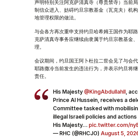
声明特别关注阿克萨清真寺（尊贵禁寺）当前局
制信众进入、妨碍约旦宗教基金（瓦克夫）机构
地管理权限的做法。
与会各方再次重申支持约旦哈希姆王国作为耶路
克萨清真寺事务应继续由隶属于约旦宗教基金、
理。
会议期间，约旦国王阿卜杜拉二世会见了与会代
耶路撒冷当前发生的违法行为，并表示约旦将继
责任。
His Majesty
@KingAbdullahII
, ac
Prince Al Hussein, receives a del
Committee tasked with mobilising
illegal Israeli policies and actio
His Majesty…
pic.twitter.com/n
— RHC (@RHCJO)
August 5, 202