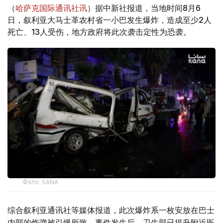
（
哈萨克国际通讯社讯
）据中新社报道，当地时间8月6
日，叙利亚大马士革农村省一小巴发生爆炸，造成至少2人
死亡、13人受伤，地方政府将此次袭击定性为恐袭。
Фото: SANA
综合叙利亚通讯社等媒体报道，此次爆炸系一枚安放在巴士
内部的炸弹被引爆所致。事件发生后，卫生部已提升附近医