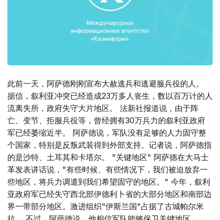
此前一天，阿萨德刚刚宣布大赦逃兵和逃避服兵役的人。
据信，叙利亚冲突已经造成23万多人丧生，数以百万计的人
流离失所，政府失守大片地区。 法新社报道说，由于阵
亡、变节、拒服兵役等，曾经拥有30万兵力的叙利亚政府
军已经萎缩近半。 阿萨德说，军队没有足够的人力固守整
个国家，特别是反叛武装得到外部支持。记者说，阿萨德指
的是沙特、土耳其和卡塔尔。 "关键地区" 阿萨德在大马士
革发表讲话说，"有些时候、有些情况下，我们被迫放弃一
些地区，将兵力调遣到我们希望固守的地区。" 今年，叙利
亚政府军已经失守西北部伊德利卜省的大部分地区和南部边
界一带部分地区。激进组织"伊斯兰国"占据了古城帕尔米
拉。 不过，阿萨德说，他相信军队能够保卫关键地区。