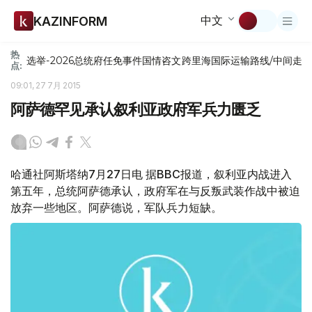
中文
KAZINFORM
热
选举-2026
总统府
任免
事件
国情咨文
跨里海国际运输路线/中间走
点:
09:01, 27 7月 2015
阿萨德罕见承认叙利亚政府军兵力匮乏
哈通社阿斯塔纳7月27日电 据BBC报道，叙利亚内战进入
第五年，总统阿萨德承认，政府军在与反叛武装作战中被迫
放弃一些地区。阿萨德说，军队兵力短缺。