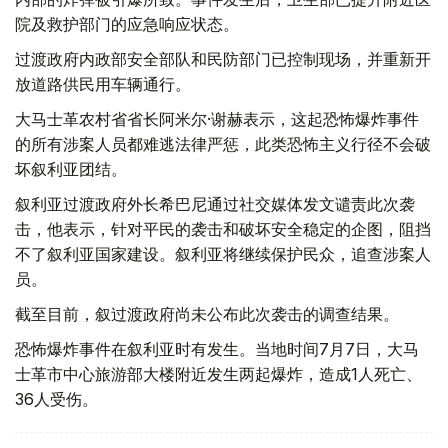
院及救护部门的应急响应状态。
过渡政府内政部安全部队和民防部门已控制现场，并重新开
放道路供民用车辆通行。
大马士革农村省省长阿米尔·谢赫表示，这起恐怖爆炸事件
的所有涉案人员都难逃法律严惩，此类恐怖主义行径不会破
坏叙利亚团结。
叙利亚过渡政府外长希巴尼通过社交媒体发文谴责此次袭
击，他表示，针对平民的袭击和破坏安全稳定的企图，阻挡
不了叙利亚国家建设。叙利亚将继续保护民众，追查涉案人
员。
截至目前，叙过渡政府尚未公布此次袭击的调查结果。
恐怖爆炸事件在叙利亚时有发生。当地时间7月7日，大马
士革市中心旅游部大楼附近发生两起爆炸，造成1人死亡、
36人受伤。