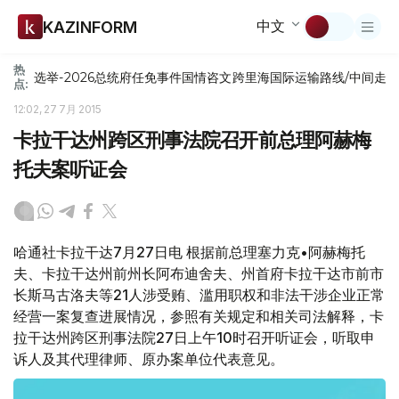
中文
KAZINFORM
热
选举-2026
总统府
任免
事件
国情咨文
跨里海国际运输路线/中间走
点:
12:02, 27 7月 2015
卡拉干达州跨区刑事法院召开前总理阿赫梅
托夫案听证会
哈通社卡拉干达7月27日电 根据前总理塞力克•阿赫梅托
夫、卡拉干达州前州长阿布迪舍夫、州首府卡拉干达市前市
长斯马古洛夫等21人涉受贿、滥用职权和非法干涉企业正常
经营一案复查进展情况，参照有关规定和相关司法解释，卡
拉干达州跨区刑事法院27日上午10时召开听证会，听取申
诉人及其代理律师、原办案单位代表意见。