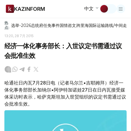
中文
KAZINFORM
热
选举-2026
总统府
任免
事件
国情咨文
跨里海国际运输路线/中间走
点:
13:20, 28 7月 2015
经济一体化事务部长：入世议定书需通过议
会批准生效
哈通社日内瓦7月28日电（记者马尔兰•吉耶姆拜）经济一
体化事务部部长加纳尔•阿伊特加诺娃27日在日内瓦接受媒
体采访时表示，哈萨克斯坦加入世贸组织的议定书需通过议
会批准生效。