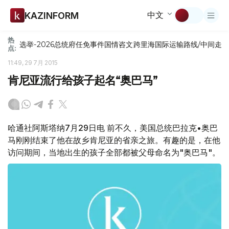
中文
KAZINFORM
热
选举-2026
总统府
任免
事件
国情咨文
跨里海国际运输路线/中间走
点:
11:49, 29 7月 2015
肯尼亚流行给孩子起名“奥巴马”
哈通社阿斯塔纳7月29日电 前不久，美国总统巴拉克•奥巴
马刚刚结束了他在故乡肯尼亚的省亲之旅。有趣的是，在他
访问期间，当地出生的孩子全部都被父母命名为"奥巴马"。