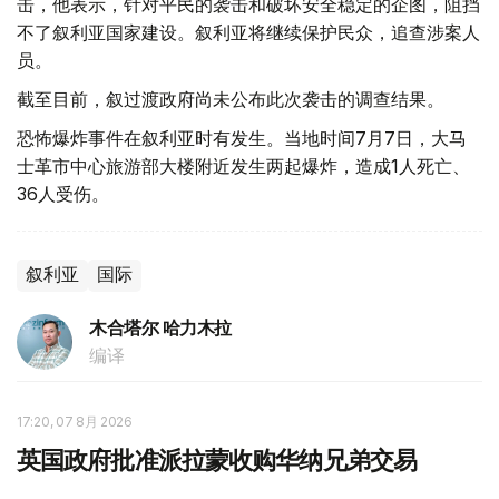
击，他表示，针对平民的袭击和破坏安全稳定的企图，阻挡
不了叙利亚国家建设。叙利亚将继续保护民众，追查涉案人
员。
截至目前，叙过渡政府尚未公布此次袭击的调查结果。
恐怖爆炸事件在叙利亚时有发生。当地时间7月7日，大马
士革市中心旅游部大楼附近发生两起爆炸，造成1人死亡、
36人受伤。
叙利亚
国际
木合塔尔 哈力木拉
编译
17:20, 07 8月 2026
英国政府批准派拉蒙收购华纳兄弟交易