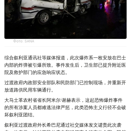
Фото: SANA
综合叙利亚通讯社等媒体报道，此次爆炸系一枚安放在巴士
内部的炸弹被引爆所致。事件发生后，卫生部已提升附近医
院及救护部门的应急响应状态。
过渡政府内政部安全部队和民防部门已控制现场，并重新开
放道路供民用车辆通行。
大马士革农村省省长阿米尔·谢赫表示，这起恐怖爆炸事件
的所有涉案人员都难逃法律严惩，此类恐怖主义行径不会破
坏叙利亚团结。
叙利亚过渡政府外长希巴尼通过社交媒体发文谴责此次袭