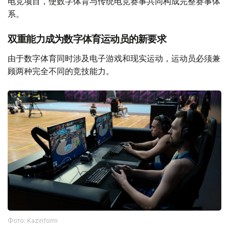
电竞项目，使数字体育与传统电竞赛事共同构成完整赛事体
系。
双重能力成为数字体育运动员的新要求
由于数字体育同时涉及电子游戏和现实运动，运动员必须兼
顾两种完全不同的竞技能力。
Фото: Kazinform