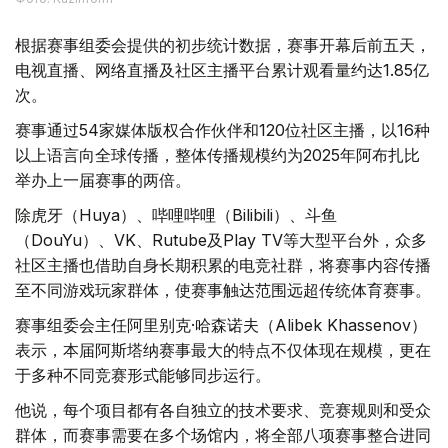
根据赛事组委会提供的初步统计数据，赛事开幕后前五天，
电视直播、网络直播及社区主播平台累计观看量约达1.85亿
次。
赛事通过54家媒体版权合作伙伴和120位社区主播，以16种
以上语言向全球传播，整体传播规模约为2025年阿布扎比
举办上一届赛事的两倍。
除虎牙（Huya）、哔哩哔哩（Bilibili）、斗鱼
（DouYu）、VK、Rutube及Play TV等大型平台外，众多
社区主播也借助自身长期积累的电竞社群，将赛事内容传播
至不同游戏玩家群体，使赛事触达范围远超传统体育赛事。
赛事组委会主任阿里别克·哈森诺夫（Alibek Khassenov）
表示，本届阿斯塔纳赛事最大的特点不仅体现在规模，更在
于多种不同竞赛形式能够同步运行。
他说，每个项目都有各自独立的技术要求、竞赛规则和受众
群体，而赛事需要在多个场馆内，将全部八项赛事整合进同