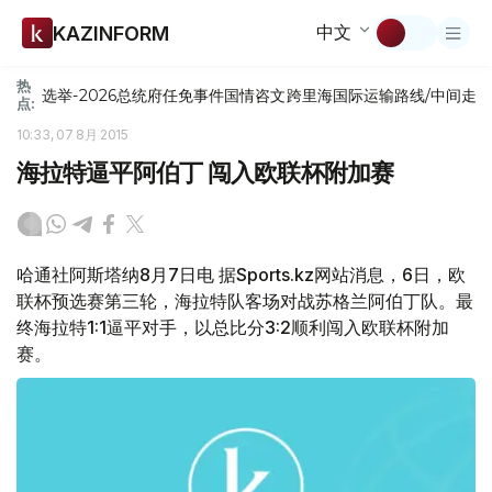
中文
KAZINFORM
热
选举-2026
总统府
任免
事件
国情咨文
跨里海国际运输路线/中间走
点:
10:33, 07 8月 2015
海拉特逼平阿伯丁 闯入欧联杯附加赛
哈通社阿斯塔纳8月7日电 据Sports.kz网站消息，6日，欧
联杯预选赛第三轮，海拉特队客场对战苏格兰阿伯丁队。最
终海拉特1:1逼平对手，以总比分3:2顺利闯入欧联杯附加
赛。