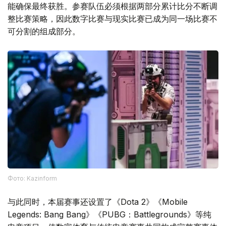
能确保最终获胜。参赛队伍必须根据两部分累计比分不断调
整比赛策略，因此数字比赛与现实比赛已成为同一场比赛不
可分割的组成部分。
Фото: Kazinform
与此同时，本届赛事还设置了《Dota 2》《Mobile
Legends: Bang Bang》《PUBG：Battlegrounds》等纯