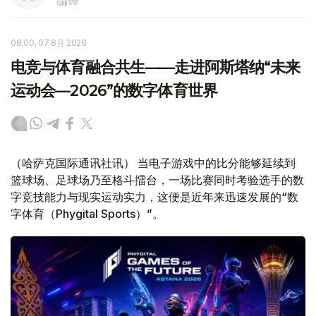
编译
08:00, 07 8月 2026
电竞与体育融合共生——走进阿斯塔纳“未来
运动会—2026”的数字体育世界
（哈萨克国际通讯社讯） 当电子游戏中的比分能够延续到
篮球场、足球场乃至格斗擂台，一场比赛同时考验选手的数
字竞技能力与现实运动实力，这便是近年来迅速发展的“数
字体育（Phygital Sports）”。