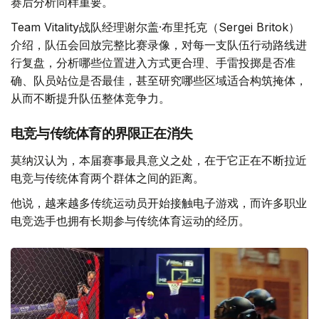
赛后分析同样重要。
Team Vitality战队经理谢尔盖·布里托克（Sergei Britok）
介绍，队伍会回放完整比赛录像，对每一支队伍行动路线进
行复盘，分析哪些位置进入方式更合理、手雷投掷是否准
确、队员站位是否最佳，甚至研究哪些区域适合构筑掩体，
从而不断提升队伍整体竞争力。
电竞与传统体育的界限正在消失
莫纳汉认为，本届赛事最具意义之处，在于它正在不断拉近
电竞与传统体育两个群体之间的距离。
他说，越来越多传统运动员开始接触电子游戏，而许多职业
电竞选手也拥有长期参与传统体育运动的经历。