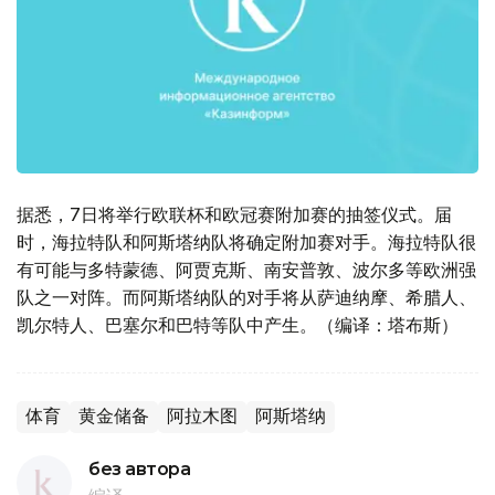
据悉，7日将举行欧联杯和欧冠赛附加赛的抽签仪式。届
时，海拉特队和阿斯塔纳队将确定附加赛对手。海拉特队很
有可能与多特蒙德、阿贾克斯、南安普敦、波尔多等欧洲强
队之一对阵。而阿斯塔纳队的对手将从萨迪纳摩、希腊人、
凯尔特人、巴塞尔和巴特等队中产生。（编译：塔布斯）
体育
黄金储备
阿拉木图
阿斯塔纳
без автора