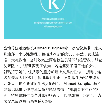
当地传媒引述警长Ahmed Burqibah称，该名父亲带一家人
到迪拜一个沙滩游玩，包括其20岁的女儿。突然，女儿遇
溺，大喊救命，当时沙滩上两名救生员随即前往营救，却被
父亲阻止，"那亚裔男子认为，若这些男子碰了他的女儿，
就玷污了她"。但父亲的坚持却赔上女儿的性命。 据称，这
名父亲高大且强壮，他用暴力阻止，更对救生员说"宁愿女
儿死去，也不要被陌生男人触碰"。 Ahmed Burqibah称不
能忘记此事，他与其队员都感到震惊，"她曾经有生存的机
会，特别是救生员当时离她很近，可以把她拉上水面"。 该
名父亲最终被当局拘捕及起诉。