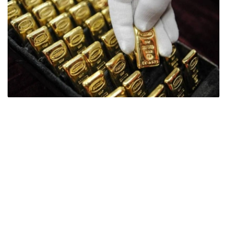
Фото: ӨзА
季度报告显示，哈萨克斯坦国家银行黄金储备增加了15吨。
波兰是2026年第二季度最大的黄金买家。该国在2026年第
二季度增加了51吨黄金储备。
中国购买了33吨黄金，乌兹别克斯坦购买了16吨，哈萨克
斯坦购买了15吨。约旦和捷克共和国的中央银行也分别增加
了6吨黄金储备。
全球各国央行在第二季度共购买了约289吨黄金，比2025年