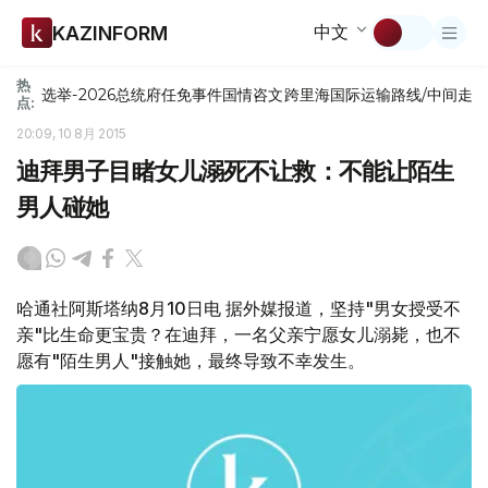
中文
KAZINFORM
热
选举-2026
总统府
任免
事件
国情咨文
跨里海国际运输路线/中间走
点:
20:09, 10 8月 2015
迪拜男子目睹女儿溺死不让救：不能让陌生
男人碰她
哈通社阿斯塔纳8月10日电 据外媒报道，坚持"男女授受不
亲"比生命更宝贵？在迪拜，一名父亲宁愿女儿溺毙，也不
愿有"陌生男人"接触她，最终导致不幸发生。