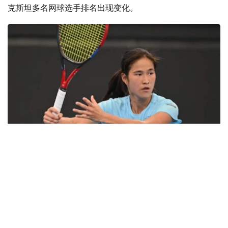
克斯坦多名网球选手排名出现变化。
Фото: ҚТФ
在WTA女单排名中，哈萨克斯坦头号女单叶列娜·热巴金娜
继续保持世界第2位，尤利娅·普婷佐娃则由第79位降至第81
位。