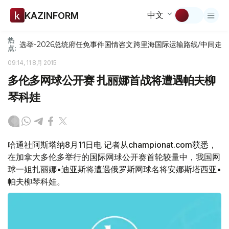
中文
KAZINFORM
热
选举-2026
总统府
任免
事件
国情咨文
跨里海国际运输路线/中间走
点:
09:14, 11 8月 2015
多伦多网球公开赛 扎丽娜首战将遭遇帕夫柳
琴科娃
哈通社阿斯塔纳8月11日电 记者从championat.com获悉，
在加拿大多伦多举行的国际网球公开赛首轮较量中，我国网
球一姐扎丽娜•迪亚斯将遭遇俄罗斯网球名将安娜斯塔西亚•
帕夫柳琴科娃。