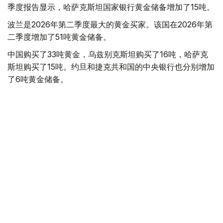
季度报告显示，哈萨克斯坦国家银行黄金储备增加了15吨。
波兰是2026年第二季度最大的黄金买家。该国在2026年第
二季度增加了51吨黄金储备。
中国购买了33吨黄金，乌兹别克斯坦购买了16吨，哈萨克
斯坦购买了15吨。约旦和捷克共和国的中央银行也分别增加
了6吨黄金储备。
全球各国央行在第二季度共购买了约289吨黄金，比2025年
同期增长了62%。去年同期，黄金购买量约为178吨。
世界黄金协会称，黄金需求的增长受到地缘政治不确定性、
本季度贵金属价格下跌，以及各国寻求国际储备多元化等因
素的影响。
根据该协会进行的一项调查，89%的央行行长预计未来一
年全球黄金储备量将会增加。45%的受访者表示，他们的
国家计划增加黄金储备。