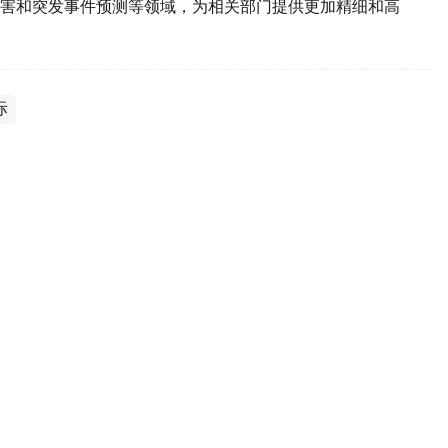
害和突发事件预测等领域，为相关部门提供更加精细和高
际
2028”卫星今日发射升空