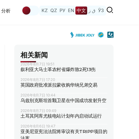
KZ
QZ
РУ
EN
中文
ق ز
ЎЗ
分析
相关新闻
2026年8月7日 19:51
叙利亚大马士革农村省爆炸致2死13伤
2026年8月7日 17:20
英国政府批准派拉蒙收购华纳兄弟交易
2026年8月7日 10:44
乌兹别克斯坦首颗卫星在中国成功发射升空
2026年8月7日 09:49
土耳其阿库尤核电站计划年内启动试运行
2026年8月6日 19:47
亚美尼亚宪法法院将审议有关TRIPP项目的
法案