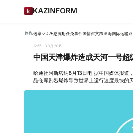
KAZINFORM
选举-2026
总统府
任免
事件
国情咨文
跨里海国际运输路
趋势:
12:55, 13 8月 2015
中国天津爆炸造成天河一号超
哈通社阿斯塔纳8月13日电 据中国媒体报道
品仓库剧烈爆炸导致世界上运行速度最快的