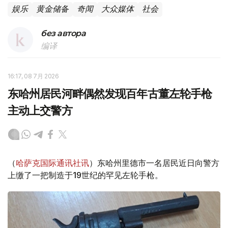
娱乐
黄金储备
奇闻
大众媒体
社会
без автора
编译
16:17, 08 7月 2026
东哈州居民河畔偶然发现百年古董左轮手枪
主动上交警方
（
哈萨克国际通讯社讯
）东哈州里德市一名居民近日向警方
上缴了一把制造于19世纪的罕见左轮手枪。