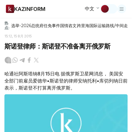
中文
KAZINFORM
热
选举-2026
总统府
任免
事件
国情咨文
跨里海国际运输路线/中间走
点:
15:12, 15 8月 2015
斯诺登律师：斯诺登不准备离开俄罗斯
哈通社阿斯塔纳8月15日电 据俄罗斯卫星网消息， 美国安
全部门前雇员爱德华•斯诺登的律师安纳托利•库切列纳日前
表示，斯诺登不打算离开俄罗斯。