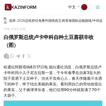
中文
KAZINFORM
热
选举-2026
总统府
任免
事件
国情咨文
跨里海国际运输路线/中间走
点:
11:18, 17 8月 2015
白俄罗斯总统卢卡申科自种土豆喜获丰收
（图）
哈通社阿斯塔纳8月17日电 据白通社消息，白俄罗斯总统卢
卡申科同小儿子尼古拉斯一道，于今年春季在自家3亩大的
院子里洒下土豆种子。功夫不负有心人，春天伴随着汗水洒
下的种子，终于结出美丽的果实。看到用自己的劳动创造出
的果实，父子俩津津乐道，他们仅用90分钟就装满了70个
大袋子。