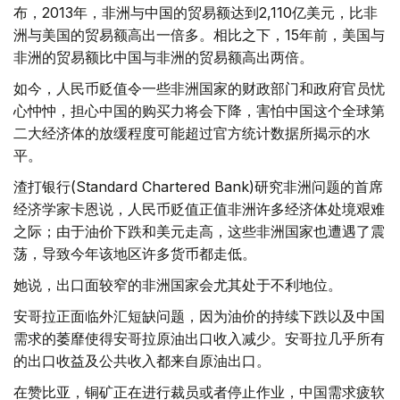
布，2013年，非洲与中国的贸易额达到2,110亿美元，比非
洲与美国的贸易额高出一倍多。相比之下，15年前，美国与
非洲的贸易额比中国与非洲的贸易额高出两倍。
如今，人民币贬值令一些非洲国家的财政部门和政府官员忧
心忡忡，担心中国的购买力将会下降，害怕中国这个全球第
二大经济体的放缓程度可能超过官方统计数据所揭示的水
平。
渣打银行(Standard Chartered Bank)研究非洲问题的首席
经济学家卡恩说，人民币贬值正值非洲许多经济体处境艰难
之际；由于油价下跌和美元走高，这些非洲国家也遭遇了震
荡，导致今年该地区许多货币都走低。
她说，出口面较窄的非洲国家会尤其处于不利地位。
安哥拉正面临外汇短缺问题，因为油价的持续下跌以及中国
需求的萎靡使得安哥拉原油出口收入减少。安哥拉几乎所有
的出口收益及公共收入都来自原油出口。
在赞比亚，铜矿正在进行裁员或者停止作业，中国需求疲软