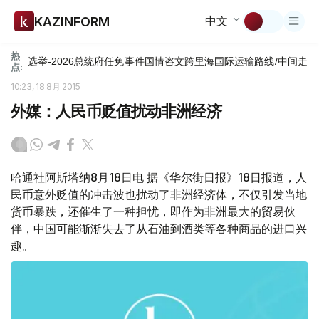
中文
KAZINFORM
热
选举-2026
总统府
任免
事件
国情咨文
跨里海国际运输路线/中间走廊
点:
10:23, 18 8月 2015
外媒：人民币贬值扰动非洲经济
哈通社阿斯塔纳8月18日电 据《华尔街日报》18日报道，人
民币意外贬值的冲击波也扰动了非洲经济体，不仅引发当地
货币暴跌，还催生了一种担忧，即作为非洲最大的贸易伙
伴，中国可能渐渐失去了从石油到酒类等各种商品的进口兴
趣。