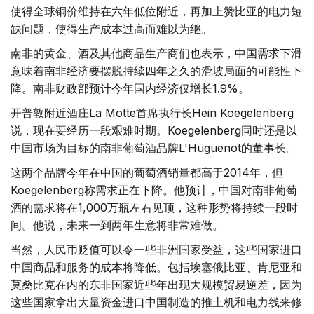
使得全球铜价维持在六年低位附近，再加上赞比亚的电力短
缺问题，使得生产成本过高而难以为继。
南非的黄金、酒及其他商品生产商们也表示，中国需求下滑
意味着南非经济要摆脱持续四年之久的滑坡局面的可能性下
降。南非财政部预计今年国内经济仅增长1.9%。
开普敦附近酒庄La Motte首席执行长Hein Koegelenberg
说，现在要经历一段艰难时期。Koegelenberg同时还是以
中国市场为目标的南非葡萄酒品牌L'Huguenot的董事长。
这两个品牌今年在中国的葡萄酒销量都高于2014年，但
Koegelenberg称需求正在下降。他预计，中国对南非葡萄
酒的需求将在1,000万瓶左右见顶，这种形势将持续一段时
间。他说，未来一到两年生意将非常难做。
当然，人民币贬值可以令一些非洲国家受益，这些国家进口
中国商品和服务的成本将降低。包括埃塞俄比亚、肯尼亚和
莫桑比克在内的东非国家近些年出现大规模贸易逆差，因为
这些国家拿出大量资金进口中国制造的推土机和电力线来修