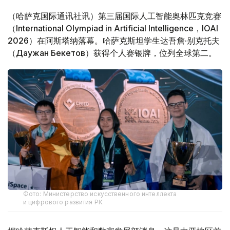
（哈萨克国际通讯社讯）第三届国际人工智能奥林匹克竞赛
（International Olympiad in Artificial Intelligence，IOAI
2026）在阿斯塔纳落幕。哈萨克斯坦学生达吾詹·别克托夫
（Даужан Бекетов）获得个人赛银牌，位列全球第二。
Фото: Министерство искусственного интеллекта
и цифрового развития РК