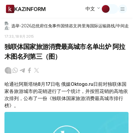
中文
KAZINFORM
热
选举-2026
总统府
任免
事件
国情咨文
跨里海国际运输路线/中间走
点:
17:33, 18 8月 2015
独联体国家旅游消费最高城市名单出炉 阿拉
木图名列第三（图）
哈通社阿斯塔纳8月17日电 俄媒Oktogo.ru日前对独联体国
家各旅游城市的花销进行了一个统计，并按照花销的高地依
次排列，公布了一份《独联体国家旅游消费最高城市排行
榜》。