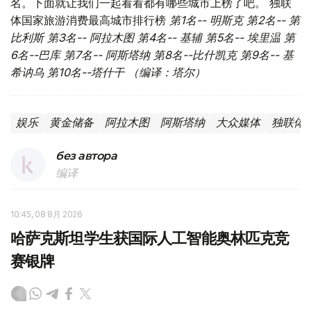
名。下面就让我们一起看看都有哪些城市上榜了吧。 独联
体国家旅游消费最高城市排行榜
第1名-- 明斯克
第2名-- 第
比利斯
第3名-- 阿拉木图
第4名-- 基辅
第5名-- 埃里温
第
6名--巴库
第7名-- 阿斯塔纳
第8名--比什凯克
第9名-- 基
希讷乌
第10名--塔什干 （编译：塔尔）
娱乐
黄金储备
阿拉木图
阿斯塔纳
大众媒体
独联体
без автора
编译
10:45, 08 8月 2026
哈萨克斯坦学生获国际人工智能奥林匹克竞
赛银牌