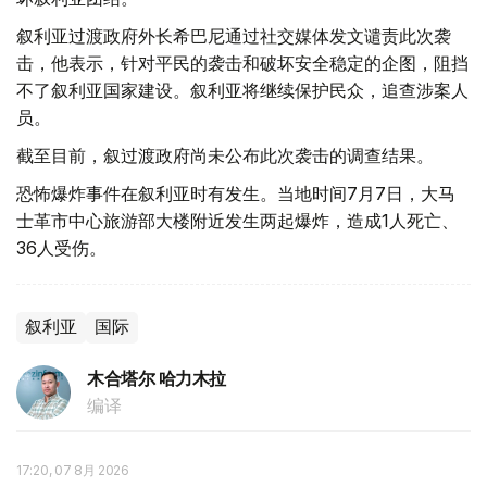
叙利亚过渡政府外长希巴尼通过社交媒体发文谴责此次袭
击，他表示，针对平民的袭击和破坏安全稳定的企图，阻挡
不了叙利亚国家建设。叙利亚将继续保护民众，追查涉案人
员。
截至目前，叙过渡政府尚未公布此次袭击的调查结果。
恐怖爆炸事件在叙利亚时有发生。当地时间7月7日，大马
士革市中心旅游部大楼附近发生两起爆炸，造成1人死亡、
36人受伤。
叙利亚
国际
木合塔尔 哈力木拉
编译
17:20, 07 8月 2026