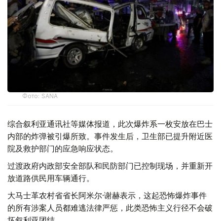
Фото: SANA
综合叙利亚通讯社等媒体报道，此次爆炸系一枚安放在巴士
内部的炸弹被引爆所致。事件发生后，卫生部已提升附近医
院及救护部门的应急响应状态。
过渡政府内政部安全部队和民防部门已控制现场，并重新开
放道路供民用车辆通行。
大马士革农村省省长阿米尔·谢赫表示，这起恐怖爆炸事件
的所有涉案人员都难逃法律严惩，此类恐怖主义行径不会破
坏叙利亚团结。