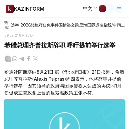
中文
KAZINFORM
热
选举-2026
总统府
任免
事件
国情咨文
跨里海国际运输路线/中间走
点:
09:52, 21 8月 2015
希腊总理齐普拉斯辞职 呼吁提前举行选举
哈通社阿斯塔纳8月21日 据《华尔街日报》21日报道，希腊
总理齐普拉斯(Alexis Tsipras)周四表示，他将辞职并提前
举行选举，因其领导的政府与国际债权人达成的协议同1月
份促成左翼政党上台的反紧缩政策主张不符。