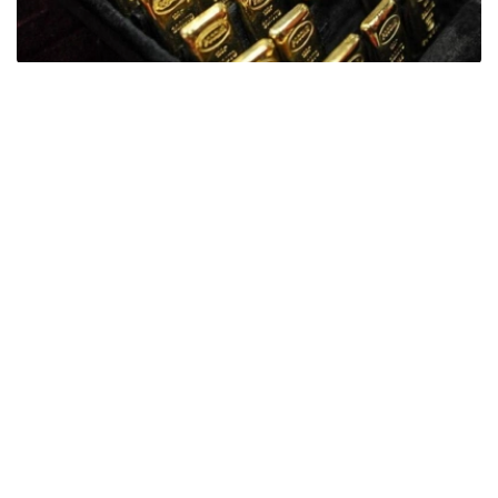
Фото: ӨзА
季度报告显示，哈萨克斯坦国家银行黄金储备增加了15吨。
波兰是2026年第二季度最大的黄金买家。该国在2026年第
二季度增加了51吨黄金储备。
中国购买了33吨黄金，乌兹别克斯坦购买了16吨，哈萨克
斯坦购买了15吨。约旦和捷克共和国的中央银行也分别增加
了6吨黄金储备。
全球各国央行在第二季度共购买了约289吨黄金，比2025年
同期增长了62%。去年同期，黄金购买量约为178吨。
世界黄金协会称，黄金需求的增长受到地缘政治不确定性、
本季度贵金属价格下跌，以及各国寻求国际储备多元化等因
素的影响。
根据该协会进行的一项调查，89%的央行行长预计未来一