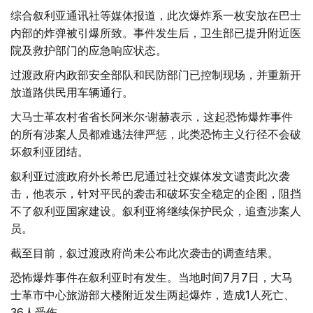
综合叙利亚通讯社等媒体报道，此次爆炸系一枚安放在巴士
内部的炸弹被引爆所致。事件发生后，卫生部已提升附近医
院及救护部门的应急响应状态。
过渡政府内政部安全部队和民防部门已控制现场，并重新开
放道路供民用车辆通行。
大马士革农村省省长阿米尔·谢赫表示，这起恐怖爆炸事件
的所有涉案人员都难逃法律严惩，此类恐怖主义行径不会破
坏叙利亚团结。
叙利亚过渡政府外长希巴尼通过社交媒体发文谴责此次袭
击，他表示，针对平民的袭击和破坏安全稳定的企图，阻挡
不了叙利亚国家建设。叙利亚将继续保护民众，追查涉案人
员。
截至目前，叙过渡政府尚未公布此次袭击的调查结果。
恐怖爆炸事件在叙利亚时有发生。当地时间7月7日，大马
士革市中心旅游部大楼附近发生两起爆炸，造成1人死亡、
36人受伤。