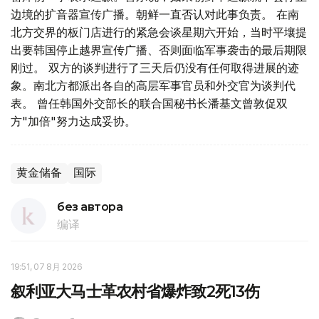
边境的扩音器宣传广播。朝鲜一直否认对此事负责。 在南
北方交界的板门店进行的紧急会谈星期六开始，当时平壤提
出要韩国停止越界宣传广播、否则面临军事袭击的最后期限
刚过。 双方的谈判进行了三天后仍没有任何取得进展的迹
象。南北方都派出各自的高层军事官员和外交官为谈判代
表。 曾任韩国外交部长的联合国秘书长潘基文曾敦促双
方"加倍"努力达成妥协。
黄金储备
国际
без автора
编译
19:51, 07 8月 2026
叙利亚大马士革农村省爆炸致2死13伤