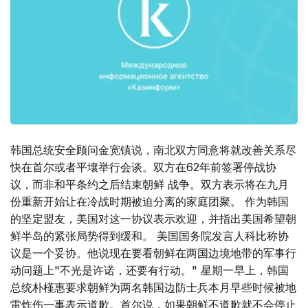
韩国总统安全顾问金宽镇说，南北双方同意将就改善关系尽
快在首尔或者平壤举行会谈。双方在62年前签署停战协
议，而非和平条约之后结束朝鲜 战争。双方表示将在九月
份重新开始让在冷战时期被迫分离的家庭团聚。 作为韩国
的坚定盟友，美国对这一协议表示欢迎，并指出美国希望朝
鲜半岛的紧张局势得到缓和。 美国国务院发言人科比称协
议是一个妥协。他说现在要看朝鲜在两国边境地带的军事行
动问题上"不光是许诺，还要有行动。" 星期一早上，韩国
总统朴槿惠要求朝鲜为两名韩国边防士兵本月早些时候被地
雷炸伤一事表示道歉。首尔说，如果朝鲜不道歉就不会停止