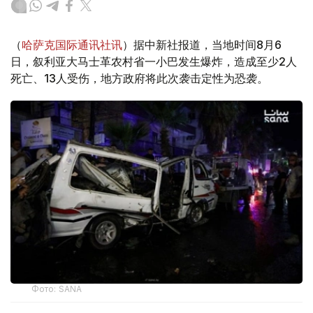
（
哈萨克国际通讯社讯
）据中新社报道，当地时间8月6
日，叙利亚大马士革农村省一小巴发生爆炸，造成至少2人
死亡、13人受伤，地方政府将此次袭击定性为恐袭。
Фото: SANA