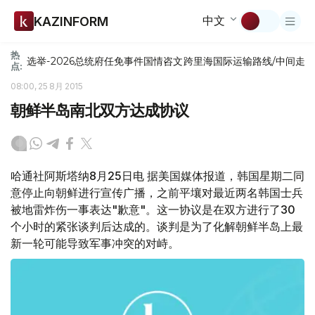
中文
KAZINFORM
热
选举-2026
总统府
任免
事件
国情咨文
跨里海国际运输路线/中间走
点:
08:00, 25 8月 2015
朝鲜半岛南北双方达成协议
哈通社阿斯塔纳8月25日电 据美国媒体报道，韩国星期二同
意停止向朝鲜进行宣传广播，之前平壤对最近两名韩国士兵
被地雷炸伤一事表达"歉意"。这一协议是在双方进行了30
个小时的紧张谈判后达成的。谈判是为了化解朝鲜半岛上最
新一轮可能导致军事冲突的对峙。