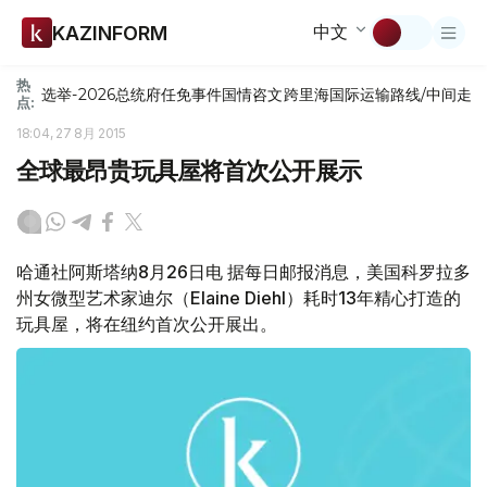
中文
KAZINFORM
热
选举-2026
总统府
任免
事件
国情咨文
跨里海国际运输路线/中间走
点:
18:04, 27 8月 2015
全球最昂贵玩具屋将首次公开展示
哈通社阿斯塔纳8月26日电 据每日邮报消息，美国科罗拉多
州女微型艺术家迪尔（Elaine Diehl）耗时13年精心打造的
玩具屋，将在纽约首次公开展出。