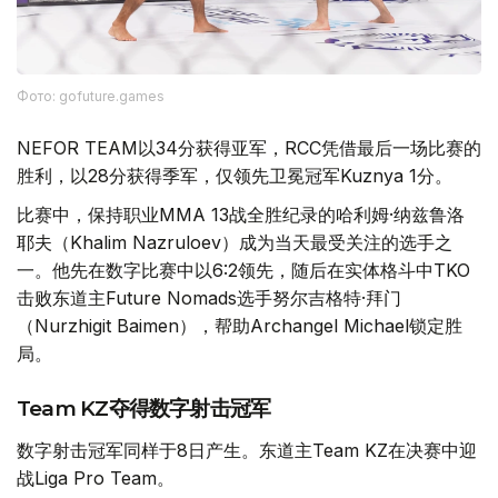
Фото: gofuture.games
NEFOR TEAM以34分获得亚军，RCC凭借最后一场比赛的
胜利，以28分获得季军，仅领先卫冕冠军Kuznya 1分。
比赛中，保持职业MMA 13战全胜纪录的哈利姆·纳兹鲁洛
耶夫（Khalim Nazruloev）成为当天最受关注的选手之
一。他先在数字比赛中以6:2领先，随后在实体格斗中TKO
击败东道主Future Nomads选手努尔吉格特·拜门
（Nurzhigit Baimen），帮助Archangel Michael锁定胜
局。
Team KZ夺得数字射击冠军
数字射击冠军同样于8日产生。东道主Team KZ在决赛中迎
战Liga Pro Team。