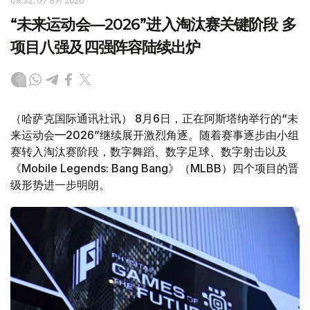
09:32, 07 8月 2026
“未来运动会—2026”进入淘汰赛关键阶段 多
项目八强及四强阵容陆续出炉
（哈萨克国际通讯社讯） 8月6日，正在阿斯塔纳举行的“未
来运动会—2026”继续展开激烈角逐。随着赛事逐步由小组
赛转入淘汰赛阶段，数字舞蹈、数字足球、数字射击以及
《Mobile Legends: Bang Bang》（MLBB）四个项目的晋
级形势进一步明朗。