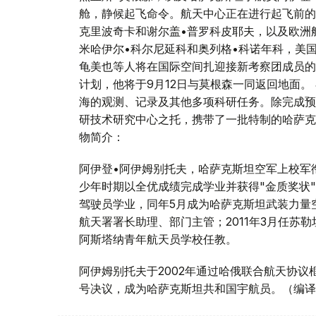
舱，静候起飞命令。航天中心正在进行起飞前的
克里波奇卡和谢尔盖•普罗科皮耶夫，以及欧洲
米哈伊尔•科尔尼延科和奥列格•科诺年科，美
龟美也等人将在国际空间扎迎接新考察团成员的
计划，他将于9月12日与莫根森一同返回地面
海的观测、记录及其他多项科研任务。除完成预
研技术研究中心之托，携带了一批特制的哈萨克
物简介：
阿伊登•阿伊姆别托夫，哈萨克斯坦空军上校军衔
少年时期以全优成绩完成学业并获得"金质奖状"
驾驶员学业，同年5月成为哈萨克斯坦武装力量空
航天署署长助理、部门主管；2011年3月任苏
阿斯塔纳青年航天员学校任教。
阿伊姆别托夫于2002年通过哈俄联合航天协议框架
号决议，成为哈萨克斯坦共和国宇航员。（编译