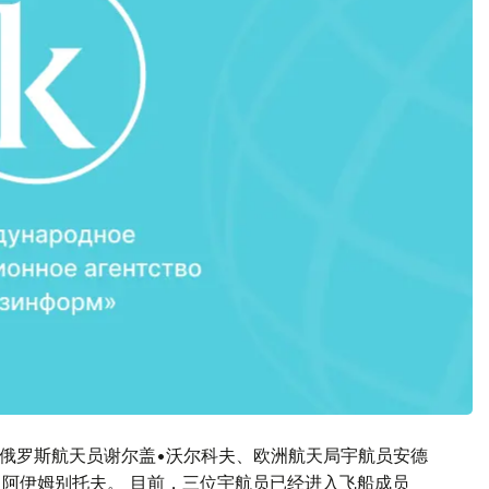
：俄罗斯航天员谢尔盖•沃尔科夫、欧洲航天局宇航员安德
•阿伊姆别托夫。 目前，三位宇航员已经进入飞船成员