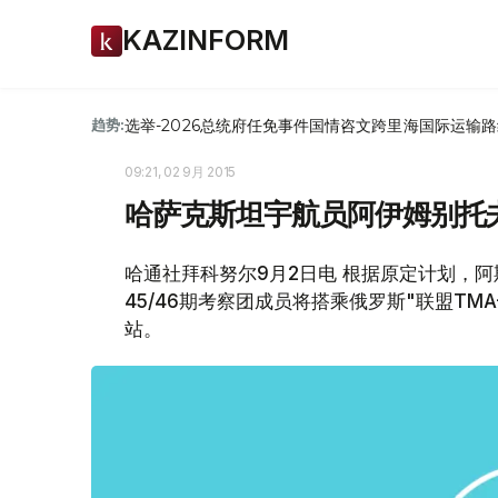
KAZINFORM
选举-2026
总统府
任免
事件
国情咨文
跨里海国际运输路
趋势:
09:21, 02 9月 2015
哈萨克斯坦宇航员阿伊姆别托
哈通社拜科努尔9月2日电 根据原定计划，阿
45/46期考察团成员将搭乘俄罗斯"联盟TM
站。