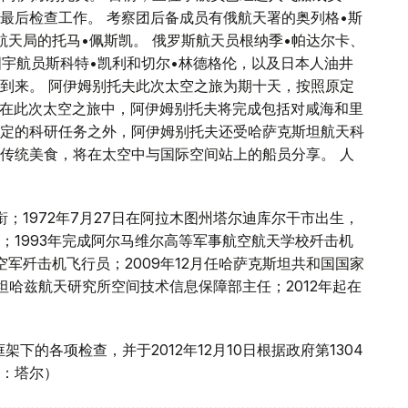
最后检查工作。 考察团后备成员有俄航天署的奥列格•斯
航天局的托马•佩斯凯。 俄罗斯航天员根纳季•帕达尔卡、
国宇航员斯科特•凯利和切尔•林德格伦，以及日本人油井
到来。 阿伊姆别托夫此次太空之旅为期十天，按照原定
。 在此次太空之旅中，阿伊姆别托夫将完成包括对咸海和里
定的科研任务之外，阿伊姆别托夫还受哈萨克斯坦航天科
传统美食，将在太空中与国际空间站上的船员分享。 人
；1972年7月27日在阿拉木图州塔尔迪库尔干市出生，
；1993年完成阿尔马维尔高等军事航空航天学校歼击机
军歼击机飞行员；2009年12月任哈萨克斯坦共和国国家
勒坦哈兹航天研究所空间技术信息保障部主任；2012年起在
下的各项检查，并于2012年12月10日根据政府第1304
：塔尔）