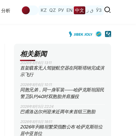
KZ
QZ
РУ
EN
中文
ق ز
ЎЗ
分析
相关新闻
2026年8月6日 13:11
首架载客无人驾驶航空器在阿斯塔纳完成演
示飞行
2026年8月6日 10:11
同胞兄弟，同一身军装——哈萨克斯坦国民
警卫队约40对双胞胎并肩服役
2026年8月5日 22:24
巴甫洛达尔州迎来近两年来首组三胞胎
2026年8月5日 18:51
2026年列格坦繁荣指数公布 哈萨克斯坦位
居中亚首位