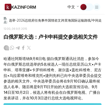
中文
KAZINFORM
热
选举-2026
总统府
任免
事件
国情咨文
跨里海国际运输路线/中间走
点:
12:00, 06 9月 2015
白俄罗斯大选：卢卡申科提交参选相关文件
哈通社阿斯塔纳9月6日电 据白俄罗斯通讯社消息，参加今
年白俄罗斯总统选举的5名候选人--现任总统亚历山大•卢卡
申科、塔蒂亚娜•卡罗特科维奇、谢尔盖•盖杜科维奇、尼古
拉•乌拉霍维奇和维克托•捷列先科已向中央选举委员会提交
参选的相关文件。中央选举委员会将在9月10日确认最终候
选人名单。随后将是9月11日开始的大选前宣传活动。9月
14日至10月2日，候选人将有机会在白俄罗斯电视、广播台
发表讲话，并在10月3日进行总统大选电视辩论。