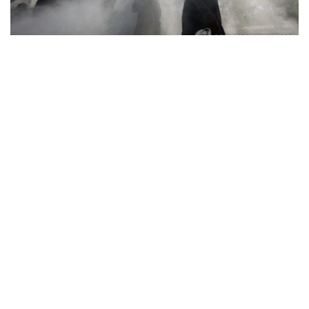
Фото: Yonhap
据韩国疾病管理厅（疾管厅）6日通报，前一日共有208人
因中暑、热衰竭等高温疾病前往急诊就诊，其中1人死亡。
高温疾病患者已连续三天超过200人，高温相关死亡病例也
已连续五天出现。
由此，自疾管厅于5月15日启动高温疾病监测预警体系以
来，截至前一日，全国累计报告高温疾病患者达2665人，
死亡病例增至23例。
今年来报告的高温疾病患者总人数低于去年同期（3330
人）水平，但本月5日报告的单日高温疾病患者人数则为去
年同期（62人）的3.4倍，累计高温相关死亡病例已超过去
年（21例）水平。