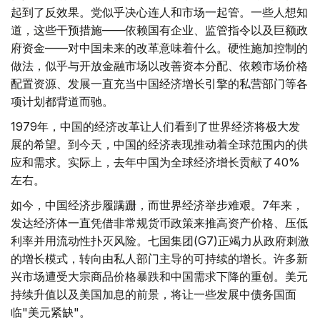
起到了反效果。党似乎决心连人和市场一起管。一些人想知
道，这些干预措施——依赖国有企业、监管指令以及巨额政
府资金——对中国未来的改革意味着什么。硬性施加控制的
做法，似乎与开放金融市场以改善资本分配、依赖市场价格
配置资源、发展一直充当中国经济增长引擎的私营部门等各
项计划都背道而驰。
1979年，中国的经济改革让人们看到了世界经济将极大发
展的希望。到今天，中国的经济表现推动着全球范围内的供
应和需求。实际上，去年中国为全球经济增长贡献了40%
左右。
如今，中国经济步履蹒跚，而世界经济举步难艰。7年来，
发达经济体一直凭借非常规货币政策来推高资产价格、压低
利率并用流动性扑灭风险。七国集团(G7)正竭力从政府刺激
的增长模式，转向由私人部门主导的可持续的增长。许多新
兴市场遭受大宗商品价格暴跌和中国需求下降的重创。美元
持续升值以及美国加息的前景，将让一些发展中债务国面
临"美元紧缺"。