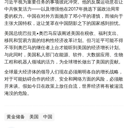
习近平视为重要任务的事项彼此冲突。他的反腐运动意在让
中共恢复活力——以及增强他在2017年挑选下届政治局常
委的权力。中国在对外方面抛弃了邓小平的谨慎，而倾向于
主张大国特权，这让笼罩在中国阴影之下的国家感到担忧。
美国总统巴拉克•奥巴马应该阐述美国在税收、福利支出、
移民和贸易方面的结构性经济改革计划。但习近平可能不得
不等到奥巴马的继任者上台才能听到美国的经济增长计划。
与此同时，美国私人部门在能源、软件、大数据应用、生物
工程和机器人领域的活力，为全球增长做出了美国的贡献。
全球最大经济体的领导人们现在必须阐明各自的增长战略，
对于可能妨碍合作的经济、安全和网络方面的风险，必须敞
开来谈。假如今日在政策上放任自流，世界经济将有被湍流
淹没的危险。
黄金储备
美国
中国