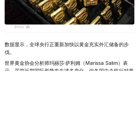
Фото: ӨзА
数据显示，全球央行正重新加快以黄金充实外汇储备的步
伐。
世界黄金协会分析师玛丽莎·萨利姆（Marissa Salim）表
示，尽管近期国际形势发生诸多变化，但各国中央银行对黄
金在储备资产中的作用依然持非常积极的态度。
世界黄金协会最新调查结果进一步印证了这一趋势。参与调
查的中央银行中，89%预计未来一年全球黄金储备规模将
继续增长，45%的受访央行表示计划增持黄金。
从增持规模来看，波兰5月份购入18.2吨黄金，位居全球首
位；中国增持10吨，排名第二；乌兹别克斯坦增持8.7吨，
位居第三。