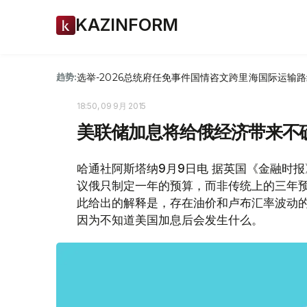
KAZINFORM
选举-2026
总统府
任免
事件
国情咨文
跨里海国际运输路
趋势:
18:50, 09 9月 2015
美联储加息将给俄经济带来不
哈通社阿斯塔纳9月9日电 据英国《金融时
议俄只制定一年的预算，而非传统上的三年
此给出的解释是，存在油价和卢布汇率波动
因为不知道美国加息后会发生什么。