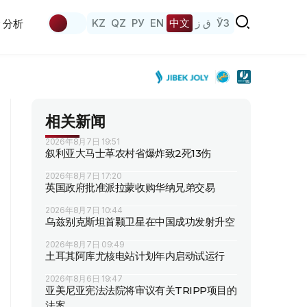
KZ
QZ
РУ
EN
中文
ق ز
ЎЗ
分析
相关新闻
2026年8月7日 19:51
叙利亚大马士革农村省爆炸致2死13伤
2026年8月7日 17:20
英国政府批准派拉蒙收购华纳兄弟交易
2026年8月7日 10:44
乌兹别克斯坦首颗卫星在中国成功发射升空
2026年8月7日 09:49
土耳其阿库尤核电站计划年内启动试运行
2026年8月6日 19:47
亚美尼亚宪法法院将审议有关TRIPP项目的
法案