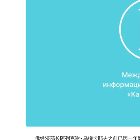
俄经济部长阿列克谢•乌柳卡耶夫之前已因一年