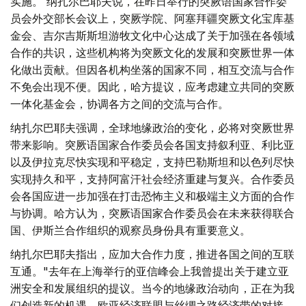
实施。 纳扎尔巴耶夫说，在昨日举行的突厥语国家合作委
员会外交部长会议上，突厥学院、阿塞拜疆突厥文化宝库基
金会、吉尔吉斯斯坦游牧文化中心达成了关于加强在各领域
合作的共识，这些机构将为突厥文化的发展和突厥世界一体
化做出贡献。但因各机构坐落的国家不同，相互交流与合作
不免会出现不便。因此，哈方提议，应考虑建立共同的突厥
一体化基金会，协调各方之间的交流与合作。
纳扎尔巴耶夫强调，全球地缘政治的变化，必将对突厥世界
带来影响。突厥语国家合作委员会各国支持叙利亚、利比亚
以及伊拉克尽快实现和平稳定，支持巴勒斯坦和以色列尽快
实现持久和平，支持阿富汗社会经济重建与复兴。合作委员
会各国应进一步加强在打击恐怖主义和极端主义方面的合作
与协调。哈方认为，突厥语国家合作委员会在未来获得联合
国、伊斯兰合作组织的观察员身份具有重要意义。
纳扎尔巴耶夫指出，应加大合作力度，推进各国之间的互联
互通。"去年在上海举行的亚信峰会上我曾提出关于建立亚
洲安全和发展组织的提议。当今的地缘政治动向，正在为我
们创造新的机遇。欧亚经济联盟与丝绸之路经济带的对接，