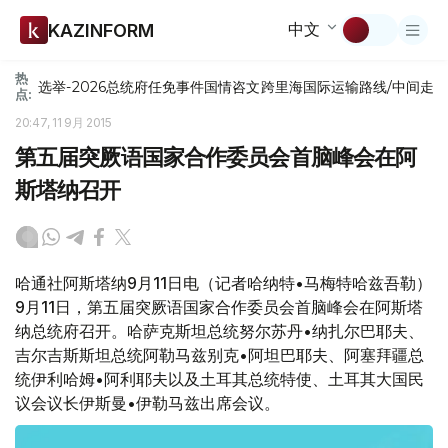
中文
KAZINFORM
热
选举-2026
总统府
任免
事件
国情咨文
跨里海国际运输路线/中间走
点:
20:47, 11 9月 2015
第五届突厥语国家合作委员会首脑峰会在阿
斯塔纳召开
哈通社阿斯塔纳9月11日电（记者哈纳特•马梅特哈兹吾勒）
9月11日，第五届突厥语国家合作委员会首脑峰会在阿斯塔
纳总统府召开。哈萨克斯坦总统努尔苏丹•纳扎尔巴耶夫、
吉尔吉斯斯坦总统阿勒马兹别克•阿坦巴耶夫、阿塞拜疆总
统伊利哈姆•阿利耶夫以及土耳其总统特使、土耳其大国民
议会议长伊斯曼•伊勒马兹出席会议。