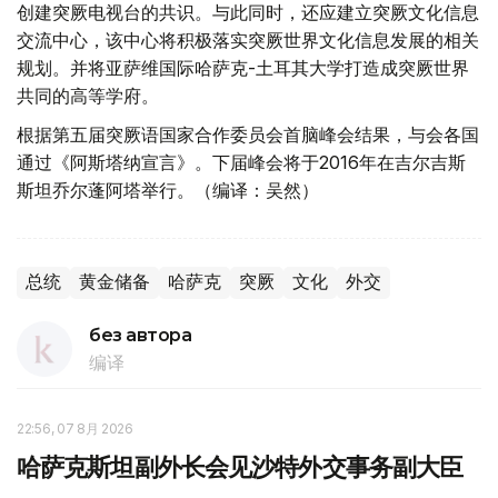
创建突厥电视台的共识。与此同时，还应建立突厥文化信息
交流中心，该中心将积极落实突厥世界文化信息发展的相关
规划。并将亚萨维国际哈萨克-土耳其大学打造成突厥世界
共同的高等学府。
根据第五届突厥语国家合作委员会首脑峰会结果，与会各国
通过《阿斯塔纳宣言》。下届峰会将于2016年在吉尔吉斯
斯坦乔尔蓬阿塔举行。（编译：吴然）
总统
黄金储备
哈萨克
突厥
文化
外交
без автора
编译
22:56, 07 8月 2026
哈萨克斯坦副外长会见沙特外交事务副大臣