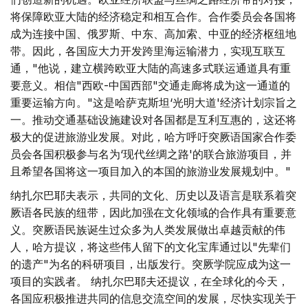
将保障欧亚大陆的经济稳定和相互合作。合作委员会各国将
成为连接中国、俄罗斯、中东、高加索、中亚的经济枢纽地
带。因此，各国应大力开发跨里海运输潜力，实现互联互
通，"他说，建立横跨欧亚大陆的高速多式联运通道具有重
要意义。相信"西欧-中国西部"交通走廊将成为这一通道的
重要运输方向。"这是哈萨克斯坦‘光明大道'经济计划宗旨之
一。推动交通基础设施建设对各国都是互利互惠的，这还将
极大的促进旅游业发展。对此，哈方呼吁突厥语国家合作委
员会各国积极参与名为‘现代丝绸之路'的联合旅游项目，并
且希望各国将这一项目加入的本国的旅游业发展规划中。"
纳扎尔巴耶夫表示，共同的文化、历史以及语言是联系着突
厥语各民族的纽带，因此加强在文化领域的合作具有重要意
义。突厥语民族诞生过众多为人类发展做出卓越贡献的伟
人，哈方提议，将这些伟人留下的文化宝库通过以"先辈们
的遗产"为名的科研项目，出版发行。突厥学院应成为这一
项目的实践者。 纳扎尔巴耶夫还提议，在全球化的今天，
各国应积极推进共同的信息交流空间的发展，尽快实现关于