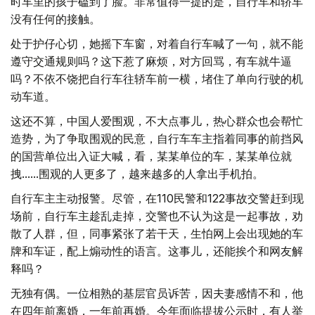
时车里的孩子磕到了脸。非常值得一提的是，自行车和轿车
没有任何的接触。
处于护仔心切，她摇下车窗，对着自行车喊了一句，就不能
遵守交通规则吗？这下惹了麻烦，对方回骂，有车就牛逼
吗？不依不饶把自行车往轿车前一横，堵住了单向行驶的机
动车道。
这还不算，中国人爱围观，不大点事儿，热心群众也会帮忙
造势，为了争取围观的民意，自行车车主指着同事的前挡风
的国营单位出入证大喊，看，某某单位的车，某某单位就
拽......围观的人更多了，越来越多的人拿出手机拍。
自行车主主动报警。尽管，在110民警和122事故交警赶到现
场前，自行车主趁乱走掉，交警也不认为这是一起事故，劝
散了人群，但，同事紧张了若干天，生怕网上会出现她的车
牌和车证，配上煽动性的语言。这事儿，还能挨个和网友解
释吗？
无独有偶。一位相熟的基层官员诉苦，因夫妻感情不和，他
在四年前离婚，一年前再婚。今年面临提拔公示时，有人举