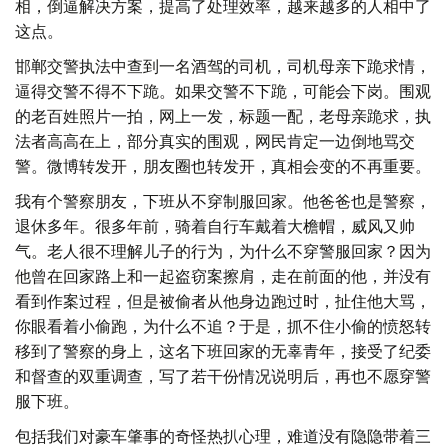
相，倒逼解决方案，提高了处理效率，越来越多的人相中了
这点。
邯郸交警执法中查到一名酒驾的司机，司机母亲下跪求情，
逼得交警不得不下跪。如果交警不下跪，可能会下岗。围观
的老百姓照片一拍，网上一发，标题一配，老母亲跪求，执
法者高高在上，部分真实的围观，网民肯定一边倒地骂交
警。微博转发开，朋友圈也转发开，真相会变的不再重要。
我有个警察朋友，下班从不穿制服回家。他爸爸也是警察，
退休多年。很多年前，骑着自行车戴着大檐帽，威风又帅
气。老人很不理解儿子的行为，为什么不穿警服回家？因为
他曾在回家路上和一起盗窃案擦肩，走在前面的他，并没有
看到作案过程，但是被偷者从他身边跑过时，扯住他大骂，
你眼看着小偷跑，为什么不追？于是，抓不住小偷的愤怒转
移到了警察的身上，这名下班回家的无辜青年，接受了纪委
和督查的双重调查，写了若干份情况说明后，再也不愿穿警
服下班。
包括我们对豪车肇事的奇怪热扒心理，难道没有隐隐带着三