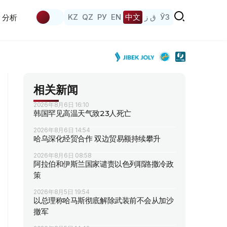
KZ
QZ
РУ
EN
中文
ق ز
ЎЗ
分析
相关新闻
2026年8月6日 16:10
韩国罕见高温天气致23人死亡
2026年8月6日 14:54
哈乌深化经贸合作 双边贸易额持续攀升
2026年8月6日 08:58
阿拉伯和伊斯兰国家谴责以色列耶路撒冷政
策
2026年8月5日 19:54
以总理称哈马斯彻底解除武装前不会从加沙
撤军