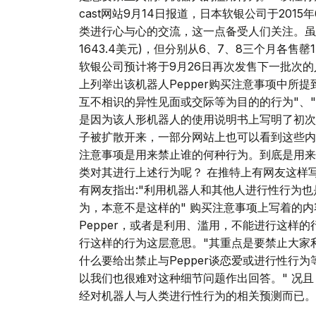
cast网站9月14日报道，日本软银公司于201
类进行心与心的交流，这一点备受人们关注。虽然
1643.4美元)，但分别从6、7、8三个月各售
软银公司预计将于9月26日再次发售下一批次的
上列举出该机器人Pepper购买注意事项中所
互不相识的异性见面或交际等为目的的行为"、
是因为该人形机器人的使用说明书上写明了初次
子被扩散开来，一部分网站上也可以看到这些内
注意事项是用来禁止谁的何种行为。到底是用来
类对其进行上述行为呢？ 在推特上有网友这样写道
有网友指出:"利用机器人和其他人进行性行为也是
为，本意不是这样的" 购买注意事项上写着的
Pepper，或者是利用、滥用，不能进行这样的行
行这样的行为这层意思。"其重点是要禁止大家
什么要给出禁止与Pepper谈恋爱或进行性行
以我们也很难对这种细节问题作出回答。" 况且
经对机器人与人类进行性行为的相关预测而已。