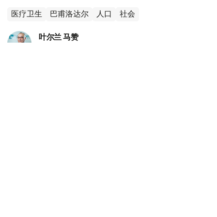
医疗卫生
巴甫洛达尔
人口
社会
叶尔兰 马赞
编译
18:51, 05 8月 2026
2026年列格坦繁荣指数公布 哈萨克斯坦位居
中亚首位
（
哈萨克国际通讯社讯
）在2026年列格坦全球繁荣指数
（Legatum Prosperity Index 2026）排行榜中，哈萨克斯
坦位居中亚国家首位，在全球161个国家和地区中排名第66
位。