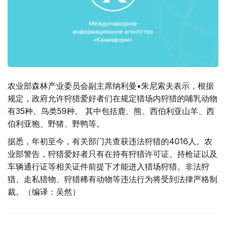
农业部森林产业委员会副主席纳利曼•朱尼索夫表示，根据
规定，政府允许狩猎爱好者们在规定猎场内狩猎的哺乳动物
有35种、鸟类59种。 其中包括鹿、熊、西伯利亚山羊、西
伯利亚狍、野猪、野鸭等。
据悉，年初至今，有关部门共查获违法狩猎的4016人。农
业部警告，狩猎爱好者只有在持有狩猎许可证、持枪证以及
车辆通行证等相关证件前提下才能进入猎场狩猎。非法狩
猎、走私猎物、狩猎稀有动物等违法行为将受到法律严格制
裁。（编译：吴然）