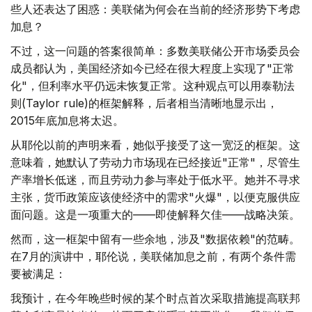
些人还表达了困惑：美联储为何会在当前的经济形势下考虑
加息？
不过，这一问题的答案很简单：多数美联储公开市场委员会
成员都认为，美国经济如今已经在很大程度上实现了"正常
化"，但利率水平仍远未恢复正常。这种观点可以用泰勒法
则(Taylor rule)的框架解释，后者相当清晰地显示出，
2015年底加息将太迟。
从耶伦以前的声明来看，她似乎接受了这一宽泛的框架。这
意味着，她默认了劳动力市场现在已经接近"正常"，尽管生
产率增长低迷，而且劳动力参与率处于低水平。她并不寻求
主张，货币政策应该使经济中的需求"火爆"，以便克服供应
面问题。这是一项重大的——即使解释欠佳——战略决策。
然而，这一框架中留有一些余地，涉及"数据依赖"的范畴。
在7月的演讲中，耶伦说，美联储加息之前，有两个条件需
要被满足：
我预计，在今年晚些时候的某个时点首次采取措施提高联邦