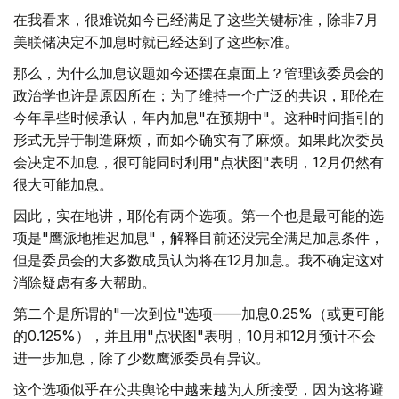
在我看来，很难说如今已经满足了这些关键标准，除非7月
美联储决定不加息时就已经达到了这些标准。
那么，为什么加息议题如今还摆在桌面上？管理该委员会的
政治学也许是原因所在；为了维持一个广泛的共识，耶伦在
今年早些时候承认，年内加息"在预期中"。这种时间指引的
形式无异于制造麻烦，而如今确实有了麻烦。如果此次委员
会决定不加息，很可能同时利用"点状图"表明，12月仍然有
很大可能加息。
因此，实在地讲，耶伦有两个选项。第一个也是最可能的选
项是"鹰派地推迟加息"，解释目前还没完全满足加息条件，
但是委员会的大多数成员认为将在12月加息。我不确定这对
消除疑虑有多大帮助。
第二个是所谓的"一次到位"选项——加息0.25%（或更可能
的0.125%），并且用"点状图"表明，10月和12月预计不会
进一步加息，除了少数鹰派委员有异议。
这个选项似乎在公共舆论中越来越为人所接受，因为这将避