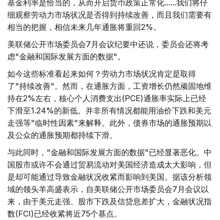
基金利率是恰当的，从而开启货币政策正常化......我们将仔
细观察劳动力市场状况是否得到持续改善，而且我们需要有
相当的把握，相信未来几年通胀将重回2%。
美联储公开市场委员会7月会议纪要中还说，委员会还将考
虑"金融和国际发展方面的数据"。
如今这些标准看起来如何？劳动力市场状况肯定是取得
了"持续改善"。然而，在通胀方面，工资增长仍然顽固地维
持在2%左右，核心个人消费支出(PCE)通胀率实际上已经
下滑至1.24%的新低。并非所有情况都能用油价下跌和美元
走强等"临时性因素"来解释。此外，债券市场的通胀预期以
及公众的通胀预期都持续下滑。
与此同时，"金融和国际发展方面的数据"已经显著恶化。中
国股市或许不会通过贸易流动对美国经济造成太大影响，但
是却可能通过导致金融状况收紧而影响到美国。据该分析领
域的领头羊高盛表示，自美联储公开市场委员会7月会议以
来，由于美元走强、股市下跌及信贷息差扩大，金融状况指
数(FCI)已经收紧将近75个基点。