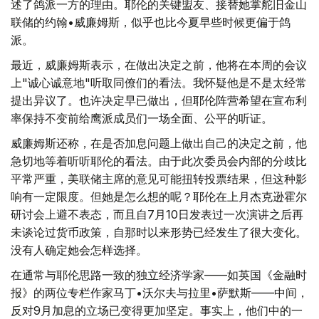
述了鸽派一方的理由。耶伦的关键盟友、接替她掌舵旧金山
联储的约翰•威廉姆斯，似乎也比今夏早些时候更偏于鸽
派。
最近，威廉姆斯表示，在做出决定之前，他将在本周的会议
上"诚心诚意地"听取同僚们的看法。我怀疑他是不是太经常
提出异议了。也许决定早已做出，但耶伦阵营希望在宣布利
率保持不变前给鹰派成员们一场全面、公平的听证。
威廉姆斯还称，在是否加息问题上做出自己的决定之前，他
急切地等着听听耶伦的看法。由于此次委员会内部的分歧比
平常严重，美联储主席的意见可能扭转投票结果，但这种影
响有一定限度。但她是怎么想的呢？耶伦在上月杰克逊霍尔
研讨会上避不表态，而且自7月10日发表过一次演讲之后再
未谈论过货币政策，自那时以来形势已经发生了很大变化。
没有人确定她会怎样选择。
在通常与耶伦思路一致的独立经济学家——如英国《金融时
报》的两位专栏作家马丁•沃尔夫与拉里•萨默斯——中间，
反对9月加息的立场已变得更加坚定。事实上，他们中的一