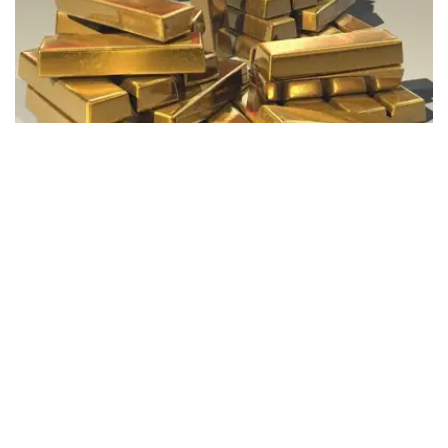
Фото: Pixabay
据哈萨克斯坦国家银行公布的数据，目前1克黄金价格为
61889.33坚戈。
相比一周前的61925.12坚戈，每克下跌35.79坚戈。
世界黄金协会数据显示，2026年上半年国际黄金市场波动
明显。今年1月，国际金价曾12次刷新历史纪录，最高升至
每金衡盎司5405美元；但到6月，金价一度回落至每金衡盎
司4002美元。