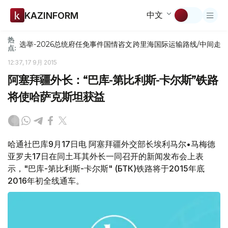
中文
KAZINFORM
热
选举-2026
总统府
任免
事件
国情咨文
跨里海国际运输路线/中间走
点:
12:37, 17 9月 2015
阿塞拜疆外长：“巴库-第比利斯-卡尔斯”铁路
将使哈萨克斯坦获益
哈通社巴库9月17日电 阿塞拜疆外交部长埃利马尔•马梅德
亚罗夫17日在同土耳其外长一同召开的新闻发布会上表
示，"巴库-第比利斯-卡尔斯" (БТК)铁路将于2015年底
2016年初全线通车。