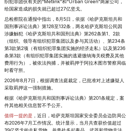
织犯罪团伙有关的“Metlink”和“Urban Green”两家公司，
给国家造成的损失就已超过27亿坚戈。
总检察院在通报中指出，8月5日，依据《哈萨克斯坦共和
国刑事诉讼法典》第128至132条，两名哈萨克斯坦公民因
涉嫌触犯《哈萨克斯坦共和国刑法典》第262条第1、2款
（组织、领导有组织犯罪集团以及参与其活动）、第234条
第3款第2项（有组织犯罪集团实施的经济走私）以及第236
条第3款（有组织犯罪集团实施的逃避缴纳海关税费及其他
费用行为），被依法拘捕，并被羁押于阿拉木图市警察局临
时看守所。
2026年8月7日，根据调查法庭裁定，已批准对上述嫌疑人
采取羁押这一强制措施。
根据《哈萨克斯坦共和国刑事诉讼法典》第201条规定，案
件其他相关信息暂不予公开。
值得一提的是
，近日，哈萨克斯坦国家安全委员会边防局公
布2026年7月工作情况。统计显示，当月共查获价值超过
39亿坚戈的走私货物，并查处多起毒品、武器和货物非法