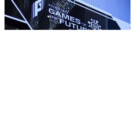
Фото: Kazinform
继此前两个比赛日多支队伍率先锁定晋级资格后，6日的比
赛成为不少参赛选手和俱乐部的“生死战”。数字射击四强全
部产生，数字足球和MLBB八强阵容正式确定，数字舞蹈则
在巴里斯竞技场迎来首个比赛日。8月7日，上述四个项目
都将进入更为关键的淘汰赛阶段，其中数字舞蹈还将在当天
决出冠军。
数字舞蹈开赛 卫冕冠军与世界冠军悉数登场