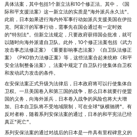
具体法案，其中包括1个新立法和10个修正法。其中，《国
际和平支援法案》这一新立法的实质是"海外派兵永久法"。
此前，日本如果进行海内外军事行动如派兵支援美国在伊拉
克、阿富汗的军事行动，需事先在国会通过有一定时效
的"特别法"。但新立法规定，只要政府获得国会批准，就可
以随时向海外派遣自卫队。此外，10个修正法案包括《武力
攻击事态法修正案》《重要影响事态法案》《自卫队法修正
案》《PKO协力法修正案》等，这些法案合起来统称《和平
安全法制整备法案》。法案中规定了自卫队行使集体自卫权
和发动武力攻击的条件。
在安保法案正式升级为法律后，日本政府将可以行使集体自
卫权。一旦美国卷入和第三国的战争，那么日本就要行使盟
国的义务，向海外派兵，日本卷入战争的风险也将大大增
加。日本自卫队将不受地域限制，可在全球"纵横驰骋"。有
反对者称，随着系列安保法案的通过，日本的和平宪法已经
真正"死亡"。
系列安保法案的通过对战后的日本是一件具有里程碑意义的