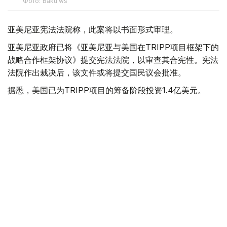
Фото: Baku.ws
亚美尼亚宪法法院称，此案将以书面形式审理。
亚美尼亚政府已将《亚美尼亚与美国在TRIPP项目框架下的
战略合作框架协议》提交宪法法院，以审查其合宪性。宪法
法院作出裁决后，该文件或将提交国民议会批准。
据悉，美国已为TRIPP项目的筹备阶段投资1.4亿美元。
美国
国际
亚美尼亚
木合塔尔 哈力木拉
编译
19:54, 05 8月 2026
以总理称哈马斯彻底解除武装前不会从加沙