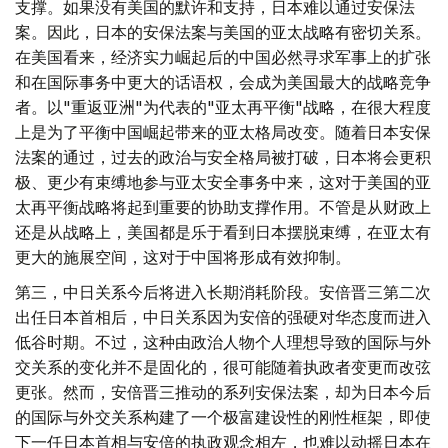
支撑。如果没有美国的默许和支持，日本难以通过安保法
案。因此，日本的安保法案与美国的亚太战略有密切关系。
在美国看来，经济实力崛起后的中国必然寻求军事上的扩张
和在国际事务中更大的话语权，会成为美国最大的战略竞争
者。以"重返亚洲"为代表的"亚太再平衡"战略，在很大程度
上是为了平衡中国崛起带来的亚太格局改变。随着日本安保
法案的通过，过去的政治与安全格局被打破，日本将会更积
极、更少有束缚地参与亚太安全事务中来，这对于美国的亚
太再平衡战略将起到重要的协助支撑作用。不管是从财政上
还是从战略上，美国都是乐于看到日本摆脱束缚，在亚太有
更大的施展空间，这对于中国将形成有效抑制。
第三，中日关系今后将进入长期消耗阶段。安倍晋三第二次
出任日本首相后，中日关系因为安倍的强硬对华态度而进入
低谷时期。不过，这种由政治人物个人理想导致的国际与外
交关系的变化并不是固化的，很可能随着执政者变更而改弦
更张。然而，安倍晋三推动的系列安保法案，却为日本今后
的国际与外交关系构建了一个极富建设性的刚性框架，即使
下一任日本首相与安倍的执政观念相左，也难以动摇日本在