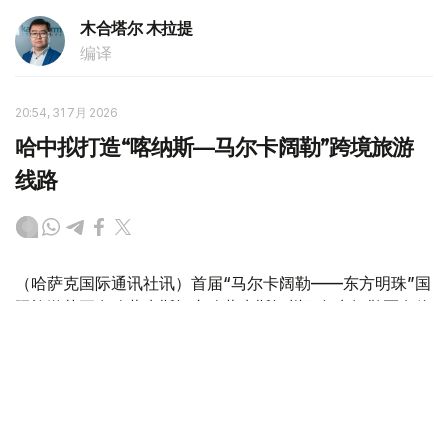
木合塔尔 木拉提
编译
20:54, 31 7月 2026
哈中拟打造“喀纳斯—马尔卡阔勒”跨境旅游
线路
（哈萨克国际通讯社讯）首届“马尔卡阔勒——东方明珠”国
际旅游节正在哈萨克斯坦东哈萨克斯坦州马尔卡阔勒区乌伦
海卡村举行。东哈萨克斯坦州州长努热穆别特·萨赫塔汗诺
夫出席开幕式。