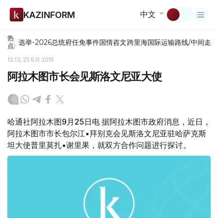
中文
KAZINFORM
热
选举-2026
总统府
任免
事件
国情咨文
跨里海国际运输路线/中间走
点:
12:13, 25 9月 2015
阿拉木图市长会见斯洛文尼亚大使
哈通社阿拉木图9月25日电 据阿拉木图市政府消息，近日，
阿拉木图市市长包尔江•拜别克会见斯洛文尼亚驻哈萨克斯
坦大使普里莫扎•谢里果，就双方合作问题进行探讨。