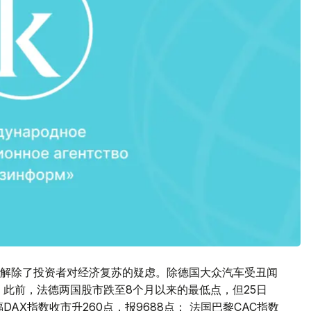
解除了投资者对经济复苏的疑虑。除德国大众汽车受丑闻
 此前，法德两国股市跌至8个月以来的最低点，但25日
AX指数收市升260点，报9688点； 法国巴黎CAC指数