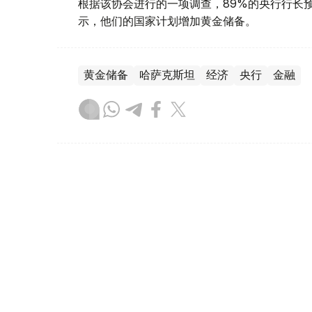
根据该协会进行的一项调查，89%的央行行长
示，他们的国家计划增加黄金储备。
黄金储备
哈萨克斯坦
经济
央行
金融
木合塔尔 哈力木拉
编译
12:31, 30 7月 2026
黄金价格一周小幅回落 国内金价