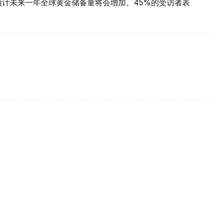
预计未来一年全球黄金储备量将会增加。45%的受访者表
每克报61889坚戈