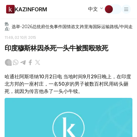
中文
KAZINFORM
热
选举-2026
总统府
任免
事件
国情咨文
跨里海国际运输路线/中间走
点:
11:49, 02 10月 2015
印度穆斯林因杀死一头牛被围殴致死
哈通社阿斯塔纳10月2日电 当地时间9月29日晚上，在印度
北方邦的一座村庄，一名50岁的男子被数百村民用砖头砸
死，就因为传言他杀了一头小牛犊。