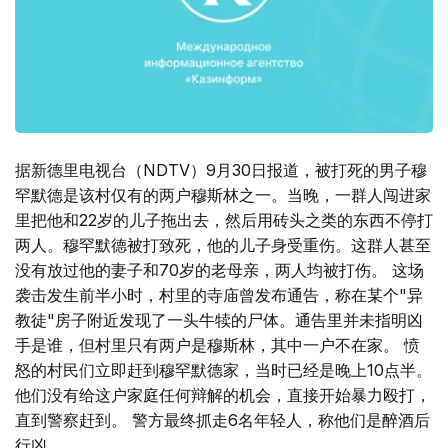
据新德里电视台（NDTV）9月30日报道，被打死的男子穆
罕默德是该村仅有的两户穆斯林之一。当晚，一群人闯进家
里把他和22岁的儿子拖出去，然后用砖头之类的东西不停打
两人。穆罕默德被打致死，他的儿子身受重伤。这群人甚至
没有放过他的妻子和70岁的老母亲，两人均被打伤。 这场
袭击发生前半小时，村里的寺庙曾发布通告，称在某个"异
教徒"房子附近发现了一头牛犊的尸体。通告里并未指明凶
手是谁，但村里只有两户是穆斯林，其中一户不在家。 愤
怒的村民们立即赶到穆罕默德家，当时已经是晚上10点半。
他们没有给这户家庭任何辩解的机会，直接开始暴力殴打，
直到警察赶到。 警方最终抓走6名年轻人，称他们是醉酒后
行凶。