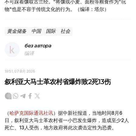
不可踩着馕取古兰经。"将馕或小麦、面粉等粮食作为"玩
物"也是不容于传统文化的行为。（编译：塔尔）
黄金储备
中国
国际
社会
без автора
编译
19:51, 07 8月 2026
叙利亚大马士革农村省爆炸致2死13伤
（
哈萨克国际通讯社讯
）据中新社报道，当地时间8月6
日，叙利亚大马士革农村省一小巴发生爆炸，造成至少2人
死亡、13人受伤，地方政府将此次袭击定性为恐袭。