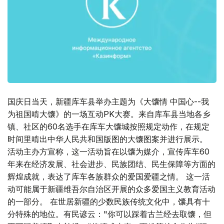
国庆日当天，新疆库车县举办主题为《大馕情 中国心--我
为祖国啃大馕》的一场互动PK大赛。来自库车县当地各乡
镇、社区的60名选手在库车大馕城按照规定动作，在规定
时间里啃出中华人民共和国版图的大馕图案并进行展示。
活动主办方宣称，这一活动旨在以馕为媒介，宣传库车60
年来在经济发展、社会进步、民族团结、民生保障等方面的
辉煌成就，表达了库车各族群众的爱国爱疆之情。 这一活
动可能属于新疆维吾尔自治区开展的众多爱国主义教育活动
的一部分。 在世居新疆的少数民族传统文化中，馕具有十
分特殊的地位。有民谚云："你可以踩着古兰经去取馕，但