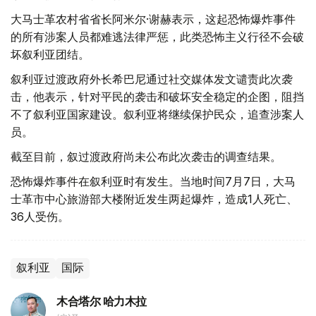
大马士革农村省省长阿米尔·谢赫表示，这起恐怖爆炸事件
的所有涉案人员都难逃法律严惩，此类恐怖主义行径不会破
坏叙利亚团结。
叙利亚过渡政府外长希巴尼通过社交媒体发文谴责此次袭
击，他表示，针对平民的袭击和破坏安全稳定的企图，阻挡
不了叙利亚国家建设。叙利亚将继续保护民众，追查涉案人
员。
截至目前，叙过渡政府尚未公布此次袭击的调查结果。
恐怖爆炸事件在叙利亚时有发生。当地时间7月7日，大马
士革市中心旅游部大楼附近发生两起爆炸，造成1人死亡、
36人受伤。
叙利亚
国际
木合塔尔 哈力木拉