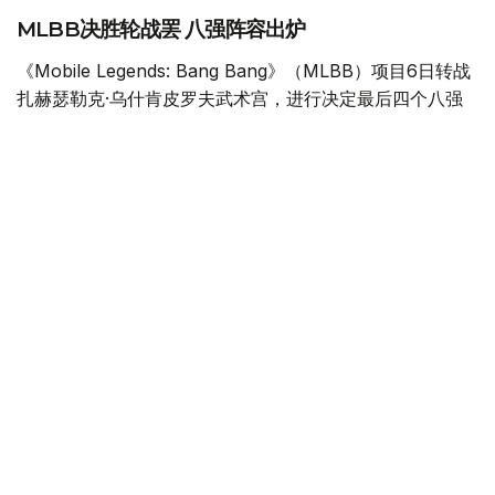
MLBB决胜轮战罢 八强阵容出炉
《Mobile Legends: Bang Bang》（MLBB）项目6日转战
扎赫瑟勒克·乌什肯皮罗夫武术宫，进行决定最后四个八强
席位的决胜轮。
在总奖金90万美元的争夺中，经过此前两个比赛日的小组
赛，八支队伍进入决胜轮，每一场比赛都直接决定球队能否
继续留在赛事中。
FUT Esports率先以2:1战胜Team Spirit，拿到首个晋级资
格。
首局比赛双方一直鏖战至后期，FUT Esports最终抓住机会
取胜，Mehmed “Kazue” Akif Ozturk贡献18次击杀、3次
死亡和1次助攻。Team Spirit通过更加有效的防御塔控制扳
回第二局，但FUT Esports在决胜局重新掌控战局，
Mustafa Ege “Saiki” Akin以0次死亡、12次助攻的表现帮
助球队锁定胜利。