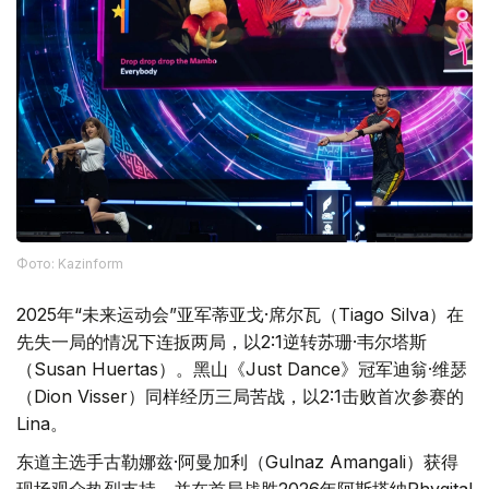
Фото: Kazinform
2025年“未来运动会”亚军蒂亚戈·席尔瓦（Tiago Silva）在
先失一局的情况下连扳两局，以2:1逆转苏珊·韦尔塔斯
（Susan Huertas）。黑山《Just Dance》冠军迪翁·维瑟
（Dion Visser）同样经历三局苦战，以2:1击败首次参赛的
Lina。
东道主选手古勒娜兹·阿曼加利（Gulnaz Amangali）获得
现场观众热烈支持，并在首局战胜2026年阿斯塔纳Phygital