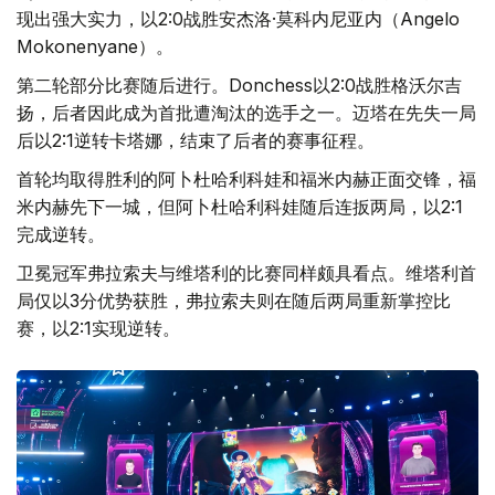
现出强大实力，以2:0战胜安杰洛·莫科内尼亚内（Angelo
Mokonenyane）。
第二轮部分比赛随后进行。Donchess以2:0战胜格沃尔吉
扬，后者因此成为首批遭淘汰的选手之一。迈塔在先失一局
后以2:1逆转卡塔娜，结束了后者的赛事征程。
首轮均取得胜利的阿卜杜哈利科娃和福米内赫正面交锋，福
米内赫先下一城，但阿卜杜哈利科娃随后连扳两局，以2:1
完成逆转。
卫冕冠军弗拉索夫与维塔利的比赛同样颇具看点。维塔利首
局仅以3分优势获胜，弗拉索夫则在随后两局重新掌控比
赛，以2:1实现逆转。