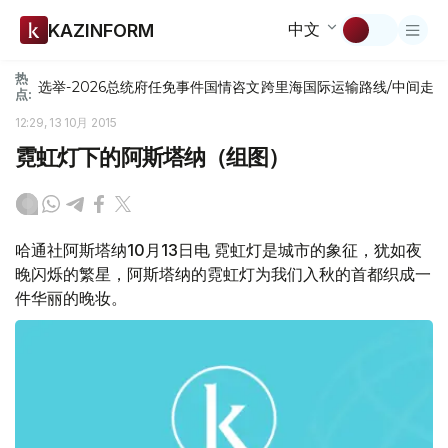
中文
KAZINFORM
热
选举-2026
总统府
任免
事件
国情咨文
跨里海国际运输路线/中间走
点:
12:29, 13 10月 2015
霓虹灯下的阿斯塔纳（组图）
哈通社阿斯塔纳10月13日电 霓虹灯是城市的象征，犹如夜
晚闪烁的繁星，阿斯塔纳的霓虹灯为我们入秋的首都织成一
件华丽的晚妆。