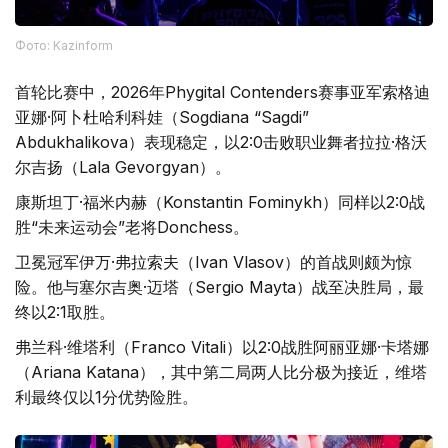
Фото: Kazinform
首轮比赛中，2026年Phygital Contenders赛事亚军索格迪
亚娜·阿卜杜哈利科娃（Sogdiana “Sagdi”
Abdukhalikova）表现稳定，以2:0击败职业舞者拉拉·格沃
尔吉扬（Lala Gevorgyan）。
康斯坦丁·福米内赫（Konstantin Fominykh）同样以2:0战
胜“未来运动会”老将Donchess。
卫冕冠军伊万·弗拉索夫（Ivan Vlasov）的首战则颇为惊
险。他与塞尔吉奥·迈塔（Sergio Mayta）战至决胜局，最
终以2:1取胜。
弗兰科·维塔利（Franco Vitali）以2:0战胜阿丽亚娜·卡塔娜
（Ariana Katana），其中第二局两人比分极为接近，维塔
利最终仅以1分优势险胜。