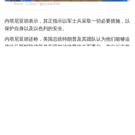
Фото: x.com / @IsraeliPM
内塔尼亚胡表示，其正指示以军士兵采取一切必要措施，以
保护自身以及以色列的安全。
内塔尼亚胡还称，美国总统特朗普及其团队认为他们能够迫
使哈马斯解除武装并实现加沙地带的去军事化，并向以方发
送了一份协议草案，但以方并未对此表示赞同。
此外，内塔尼亚胡强调：“这不是我们的草案。我们已经提
交了修改意见。顺便说一句，我们是在媒体对此事展开大肆
宣传之前就提交了意见。这就是我们的立场。”
美国总统特朗普7月30日在社交媒体发文称，美国发起的所
谓“和平委员会”已达成一项关于“全面解除”巴勒斯坦伊斯兰
抵抗运动（哈马斯）武装的协议。该协议将分阶段实施，随
着哈马斯解除武装的进程完成，以色列军队将逐步撤出加沙
地带。哈马斯7月31日表示，该组织同意将移交武器相关议
题纳入加沙停火协议框架，但这与以色列停止一切形式的侵