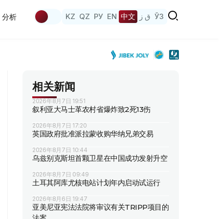
KZ
QZ
РУ
EN
中文
ق ز
ЎЗ
分析
相关新闻
2026年8月7日 19:51
叙利亚大马士革农村省爆炸致2死13伤
2026年8月7日 17:20
英国政府批准派拉蒙收购华纳兄弟交易
2026年8月7日 10:44
乌兹别克斯坦首颗卫星在中国成功发射升空
2026年8月7日 09:49
土耳其阿库尤核电站计划年内启动试运行
2026年8月6日 19:47
亚美尼亚宪法法院将审议有关TRIPP项目的
法案