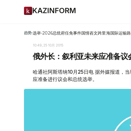
KAZINFORM
选举-2026
总统府
任免
事件
国情咨文
跨里海国际运输路
趋势:
10:49, 25 10月 2015
俄外长：叙利亚未来应准备议
哈通社阿斯塔纳10月25日电 据外媒报道，
应准备进行议会和总统选举。