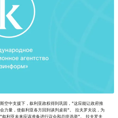
斯空中支援下，叙利亚政权得到巩固，"这应能让政府推
会力量，使叙利亚各方回到谈判桌前"。 拉夫罗夫说，为
"叙利亚未来应该准备进行议会和总统选举"。 拉夫罗夫