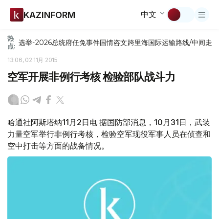
中文
KAZINFORM
热
选举-2026
总统府
任免
事件
国情咨文
跨里海国际运输路线/中间走
点:
13:06, 02 11月 2015
空军开展非例行考核 检验部队战斗力
哈通社阿斯塔纳11月2日电 据国防部消息，10月31日，武装
力量空军举行非例行考核，检验空军现役军事人员在侦查和
空中打击等方面的战备情况。