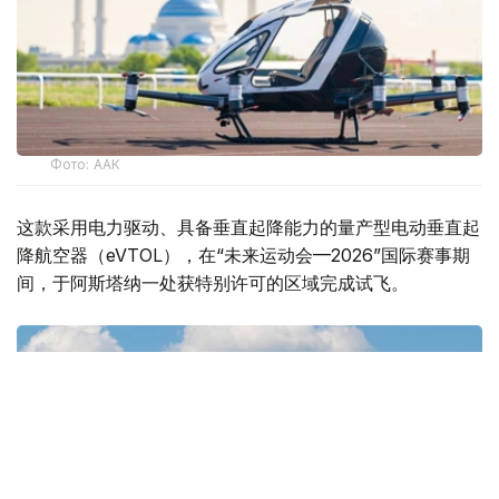
Фото: ААК
这款采用电力驱动、具备垂直起降能力的量产型电动垂直起
降航空器（eVTOL），在“未来运动会—2026”国际赛事期
间，于阿斯塔纳一处获特别许可的区域完成试飞。