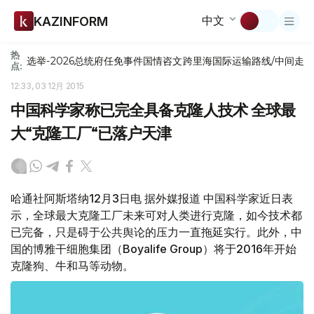
中文
KAZINFORM
热
选举-2026
总统府
任免
事件
国情咨文
跨里海国际运输路线/中间走
点:
12:33, 03 12月 2015
中国科学家称已完全具备克隆人技术 全球最
大“克隆工厂“已落户天津
哈通社阿斯塔纳12月3日电 据外媒报道 中国科学家近日表
示，全球最大克隆工厂未来可对人类进行克隆，如今技术都
已完备，只是碍于公共舆论的压力一直拖延实行。此外，中
国的博雅干细胞集团（Boyalife Group）将于2016年开始
克隆狗、牛和马等动物。