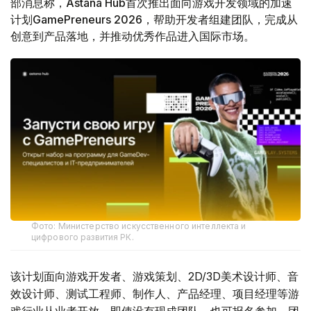
部消息称，Astana Hub首次推出面向游戏开发领域的加速
计划GamePreneurs 2026，帮助开发者组建团队，完成从
创意到产品落地，并推动优秀作品进入国际市场。
Фото: Министерство искусственного интеллекта и
цифрового развития РК.
该计划面向游戏开发者、游戏策划、2D/3D美术设计师、音
效设计师、测试工程师、制作人、产品经理、项目经理等游