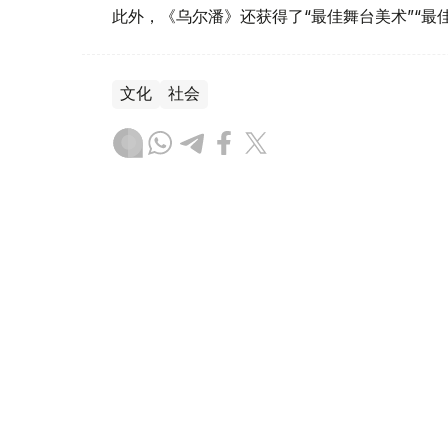
此外，《乌尔潘》还获得了“最佳舞台美术”“最
文化
社会
达娜 努尔巴克提
编译
10:11, 06 8月 2026
同胞兄弟，同一身军装——哈
肩服役