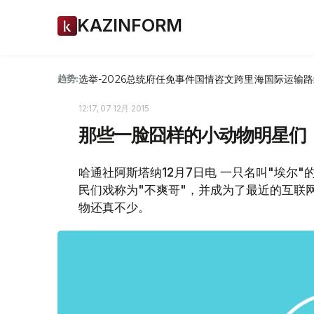
KAZINFORM
选举-2026
总统府
任免
事件
国情咨文
跨里海国际运输路
趋势:
12:17, 07 12月 2015
那些一脸囧样的小动物明星们
哈通社阿斯塔纳12月7日电 一只名叫"埃尔
民们戏称为"不爽哥"，并成为了最近的互联
物还真不少。