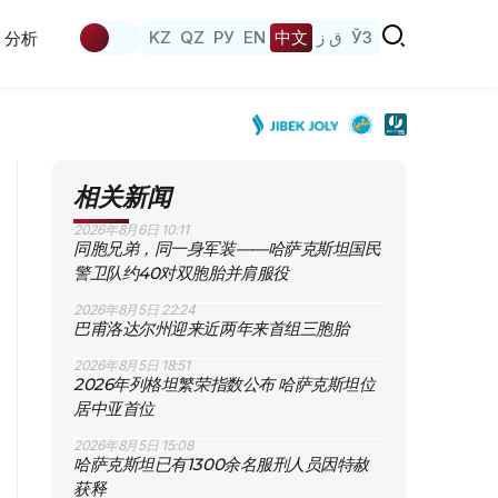
KZ
QZ
РУ
EN
中文
ق ز
ЎЗ
分析
相关新闻
2026年8月6日 10:11
同胞兄弟，同一身军装——哈萨克斯坦国民
警卫队约40对双胞胎并肩服役
2026年8月5日 22:24
巴甫洛达尔州迎来近两年来首组三胞胎
2026年8月5日 18:51
2026年列格坦繁荣指数公布 哈萨克斯坦位
居中亚首位
2026年8月5日 15:08
哈萨克斯坦已有1300余名服刑人员因特赦
获释