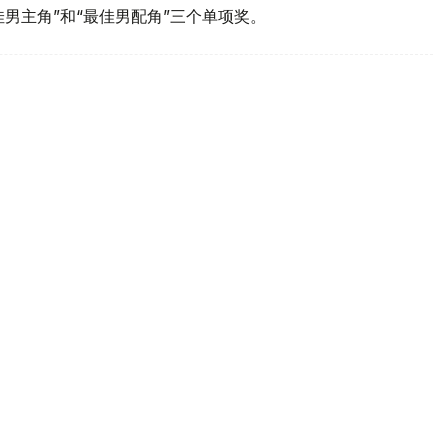
佳男主角”和“最佳男配角”三个单项奖。
萨克斯坦国民警卫队约40对双胞胎并