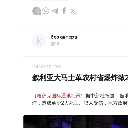
без автора
编译
19:51, 07 8月 2026
叙利亚大马士革农村省爆炸致2
（
哈萨克国际通讯社讯
）据中新社报道，当
炸，造成至少2人死亡、13人受伤，地方政