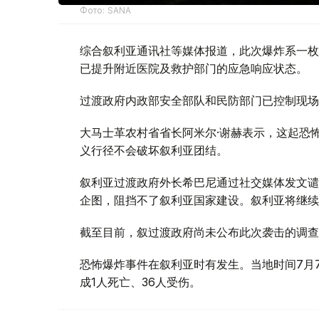
Фото: SANA
综合叙利亚通讯社等媒体报道，此次爆炸系一枚
已提升附近医院及救护部门的应急响应状态。
过渡政府内政部安全部队和民防部门已控制现场
大马士革农村省省长阿米尔·谢赫表示，这起恐
义行径不会破坏叙利亚团结。
叙利亚过渡政府外长希巴尼通过社交媒体发文谴
企图，阻挡不了叙利亚国家建设。叙利亚将继续
截至目前，叙过渡政府尚未公布此次袭击的调查
恐怖爆炸事件在叙利亚时有发生。当地时间7月
成1人死亡、36人受伤。