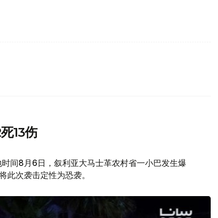
死13伤
地时间8月6日，叙利亚大马士革农村省一小巴发生爆
府将此次袭击定性为恐袭。