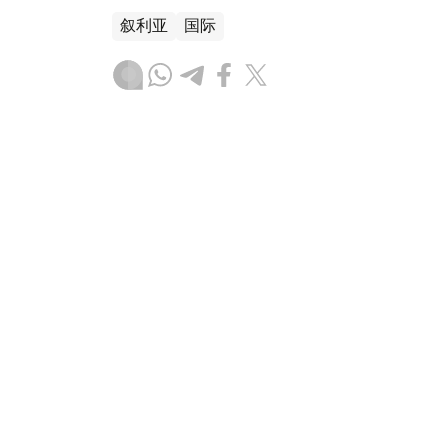
叙利亚
国际
木合塔尔 哈力木拉
编译
17:20, 07 8月 2026
英国政府批准派拉蒙收购华纳
（
哈萨克国际通讯社讯
）英国政府以符合竞
舞（Paramount Skydance）以1100亿美
的交易。