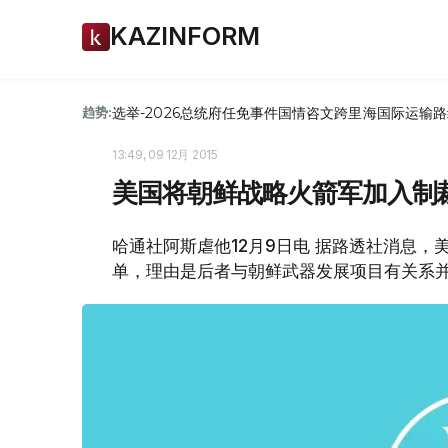
KAZINFORM
选举-2026
总统府
任免
事件
国情咨文
跨里海国际运输路
趋势:
13:49, 09 12月 2015
美国将朝鲜战略火箭军加入制
哈通社阿斯虐他12月9日电 据路透社消息
单，理由是后者与朝鲜武器发展项目有关系