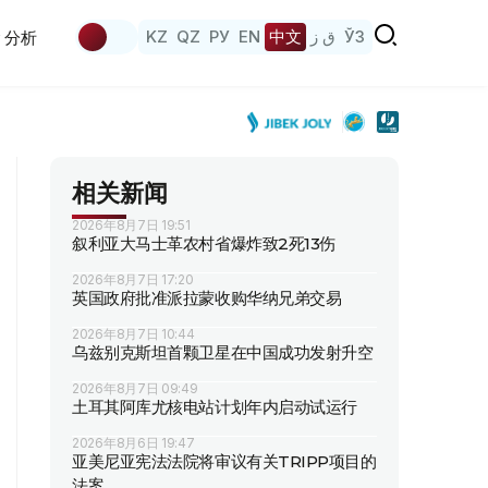
KZ
QZ
РУ
EN
中文
ق ز
ЎЗ
分析
相关新闻
2026年8月7日 19:51
叙利亚大马士革农村省爆炸致2死13伤
2026年8月7日 17:20
英国政府批准派拉蒙收购华纳兄弟交易
2026年8月7日 10:44
乌兹别克斯坦首颗卫星在中国成功发射升空
2026年8月7日 09:49
土耳其阿库尤核电站计划年内启动试运行
2026年8月6日 19:47
亚美尼亚宪法法院将审议有关TRIPP项目的
法案